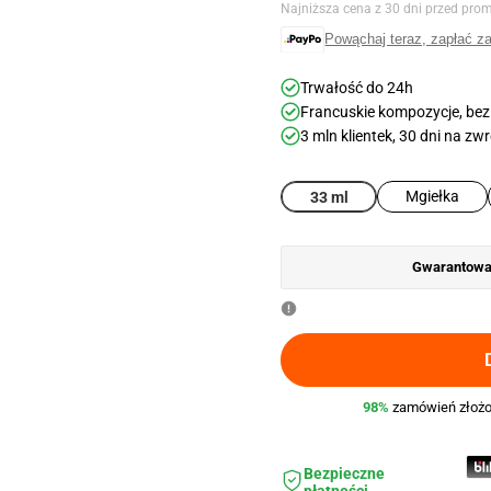
regularna
promoc
Najniższa cena z 30 dni przed pro
Powąchaj teraz, zapłać z
Trwałość do 24h
Francuskie kompozycje, bez
3 mln klientek, 30 dni na zw
Mgiełka
33 ml
Gwarantowan
98%
zamówień złożo
Bezpieczne