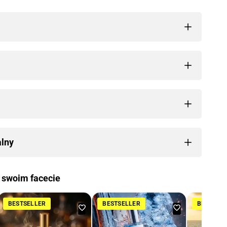
alny
 swoim facecie
BESTSELLER
BESTSELLER
BESTSEL
daj
Dodaj
Dodaj
do
do