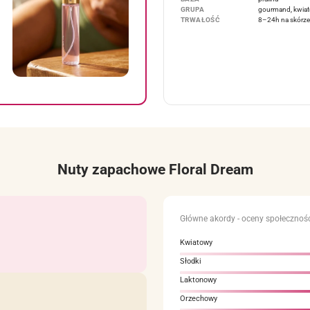
GRUPA
gourmand, kwiat
TRWAŁOŚĆ
8–24h na skórze
Nuty zapachowe Floral Dream
Główne akordy - oceny społecznośc
Kwiatowy
Słodki
Laktonowy
Orzechowy