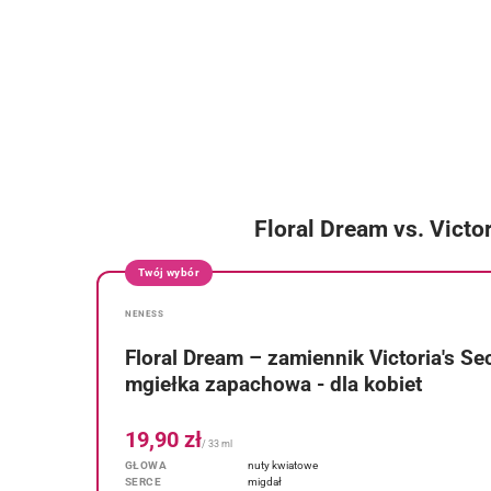
Floral Dream vs. Victo
Twój wybór
NENESS
Floral Dream – zamiennik Victoria's Sec
mgiełka zapachowa - dla kobiet
19,90 zł
/ 33 ml
GŁOWA
nuty kwiatowe
SERCE
migdał