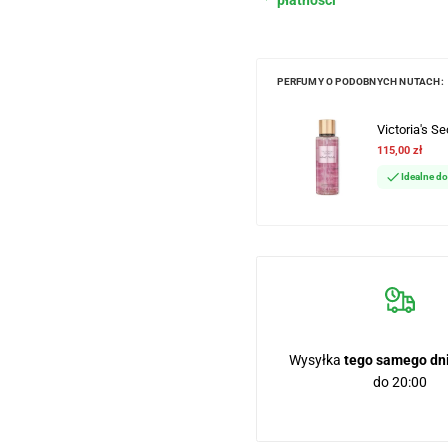
płatności
PERFUMY O PODOBNYCH NUTACH:
Victoria's S
115,00 zł
Idealne d
Wysyłka
tego samego dn
do 20:00