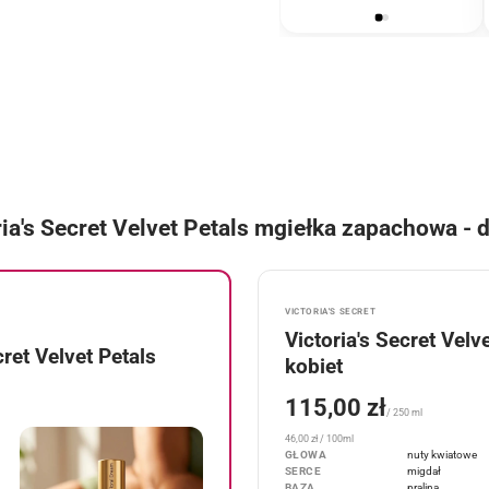
mężczyzn
ria's Secret Velvet Petals mgiełka zapachowa - 
VICTORIA'S SECRET
Victoria's Secret Vel
ret Velvet Petals
kobiet
115,00 zł
/ 250 ml
46,00 zł / 100ml
GŁOWA
nuty kwiatowe
SERCE
migdał
BAZA
pralina