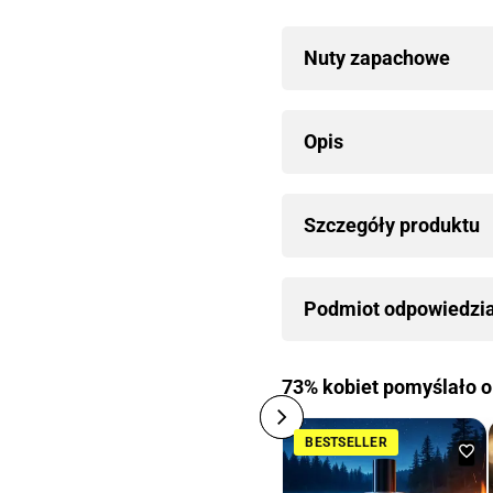
Nuty zapachowe
Opis
Szczegóły produktu
Podmiot odpowiedzi
73% kobiet pomyślało o
BESTSELLER
Do
do