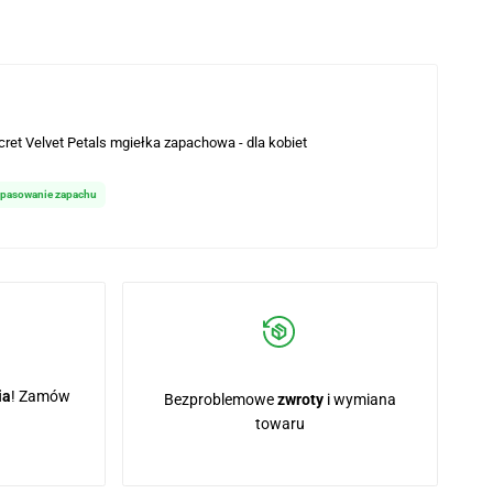
ulubionych
ecret Velvet Petals mgiełka zapachowa - dla kobiet
opasowanie zapachu
ia
! Zamów
Bezproblemowe
zwroty
i wymiana
towaru