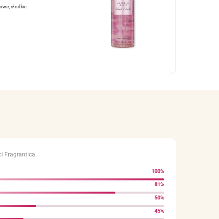
owe, słodkie
i Fragrantica
100%
81%
50%
45%