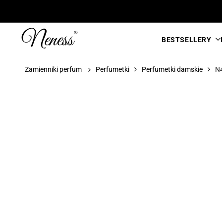
Przejdź
do
treści
BESTSELLERY
Zamienniki perfum
Perfumetki
Perfumetki damskie
N4