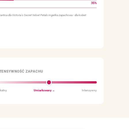
35%
ntica dla Victoria's Secret Velvet Petals mgiełka zapachowa - dla kobiet
NTENSYWNOŚĆ ZAPACHU
ikatny
Umiarkowany ←
Intensywny