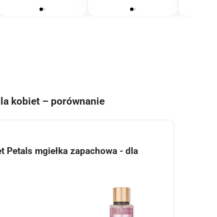
mężczyzn
mężczyzn
kobiet
mężczyzn
ml
mę
dla kobiet – porównanie
vet Petals mgiełka zapachowa - dla