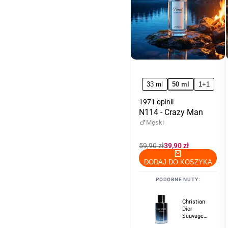
ul
33 ml
50 ml
1+1
1971 opinii
N114 - Crazy Man
Męski
Cena
59,90 zł
Cena
39,90 zł
regularna
promocyjna
DODAJ DO KOSZYKA
PODOBNE NUTY:
Christian
Dior
Sauvage
100 ml - dla