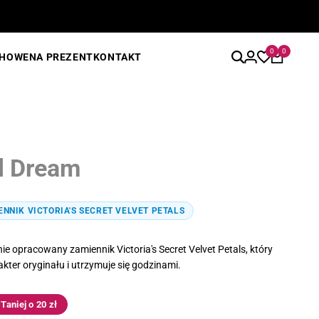
0
0
CHOWE
NA PREZENT
KONTAKT
al Dream
ENNIK VICTORIA'S SECRET VELVET PETALS
ie opracowany zamiennik Victoria's Secret Velvet Petals, który
kter oryginału i utrzymuje się godzinami.
Taniej o 20 zł