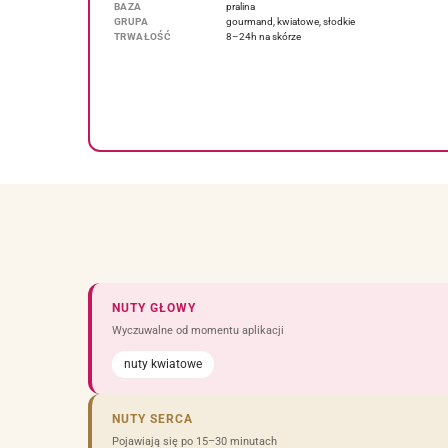
BAZA
pralina
GRUPA
gourmand, kwiatowe, słodkie
TRWAŁOŚĆ
8–24h na skórze
NUTY GŁOWY
Wyczuwalne od momentu aplikacji
nuty kwiatowe
NUTY SERCA
Pojawiają się po 15–30 minutach