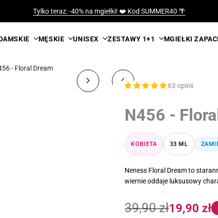
Tylko teraz: -40% na mgiełki! ❤️ Kod SUMMER40 🌴
DAMSKIE
MĘSKIE
UNISEX
ZESTAWY 1+1
MGIEŁKI ZAPA
56 - Floral Dream
63 opinii
N456 - Flor
KOBIETA
33 ML
ZAMI
Neness Floral Dream to starann
wiernie oddaje luksusowy chara
Cena
Cena
39,90 zł
19,90 zł