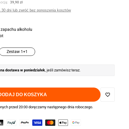
yjna
mocją:
39,90 zł
a 30 dni lub zwróć bez ponoszenia kosztów
 zapachu alkoholu
rot
Zestaw 1+1
a dostawa w poniedziałek
, jeśli zamówisz teraz.
DODAJ DO KOSZYKA
Dodaj
nych przed 20:00 doręczamy następnego dnia roboczego.
do