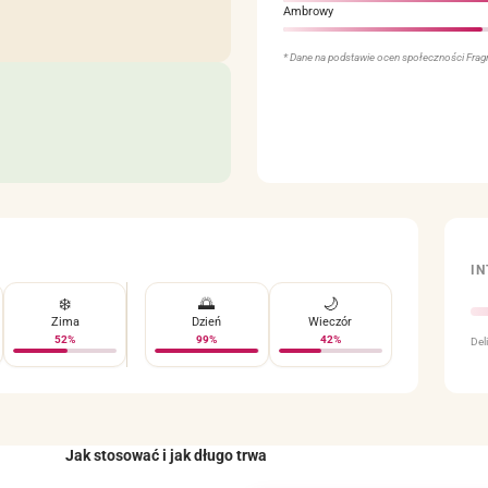
Ambrowy
* Dane na podstawie ocen społeczności Fragra
I
❄️
🌅
🌙
Zima
Dzień
Wieczór
52%
99%
42%
Del
Jak stosować i jak długo trwa