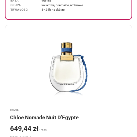
BAZA
wanilia
GRUPA
kwiatowe, orientalne, ambrowe
TRWAŁOŚĆ
8–24h na skórze
CHLOE
Chloe Nomade Nuit D’Egypte
649,44 zł
/ 75 ml