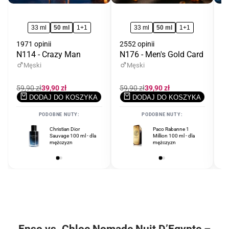
33 ml
50 ml
1+1
33 ml
50 ml
1+1
1971 opinii
2552 opinii
12
N114 - Crazy Man
N176 - Men's Gold Card
N
Męski
Męski
Cena
59,90 zł
Cena
39,90 zł
Cena
59,90 zł
Cena
39,90 zł
C
59
regularna
promocyjna
regularna
promocyjna
r
DODAJ DO KOSZYKA
DODAJ DO KOSZYKA
PODOBNE NUTY:
PODOBNE NUTY:
Christian Dior
Tom Ford Noir
Paco Rabanne 1
Sauvage 100 ml - dla
Extreme 100 ml - dla
Million 100 ml - dla
mężczyzn
mężczyzn
mężczyzn
Enso vs. Chloe Nomade Nuit D’Egypte –