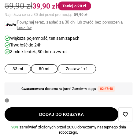
Cena
Cena
59,90 zł
39,90 zł
Taniej o 20 zł
regularna
promocyjna
Najniższa cena z 30 dni przed promocją:
59,90 zł
Powąchaj teraz, zapłać za 30 dni lub zwróć bez ponoszenia
kosztów
Większa pojemność, ten sam zapach
Trwałość do 24h
3 mln klientek, 30 dni na zwrot
33 ml
Zestaw 1+1
50 ml
Gwarantowana dostawa na jutro
! Zamów w ciągu
02:47:47
DODAJ DO KOSZYKA
Dodaj
98%
zamówień złożonych przed 20:00 doręczamy następnego dnia
roboczego.
do