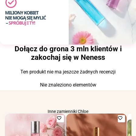
Dołącz do grona 3 mln klientów i
zakochaj się w Neness
Ten produkt nie ma jeszcze żadnych recenzji
Nie znaleziono elementów
Inne zamienniki Chloe
Dodaj
Dodaj
do
do
ulubionych
ulubio