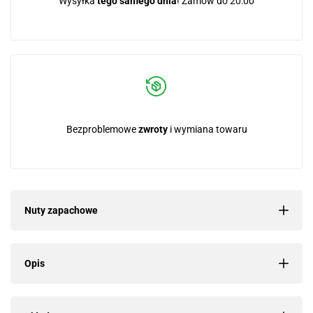
Wysyłka
tego samego dnia
! Zamów do 20:00
Bezproblemowe
zwroty
i wymiana towaru
Nuty zapachowe
Opis