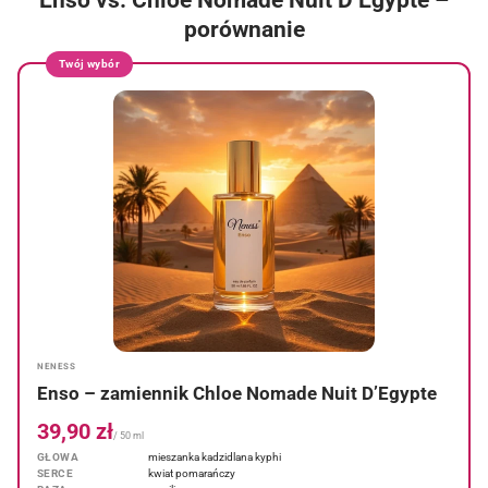
porównanie
Twój wybór
NENESS
Enso – zamiennik Chloe Nomade Nuit D’Egypte
39,90 zł
/ 50 ml
GŁOWA
mieszanka kadzidlana kyphi
SERCE
kwiat pomarańczy