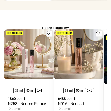
Nasze bestsellery
Dodaj
Dodaj
BESTSELLER
BESTSELLER
BE
do
do
ulubionych
ulubio
33 ml
50 ml
1+1
33 ml
50 ml
1+1
1860 opinii
6488 opinii
N253 - Neness P'doxe
N016 - Nenessi
33
N
Damski
Damski