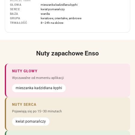
865,92 zł / 100ml
GŁOWA
mieszanka kadzidlana kyphi
SERCE
kwiat pomarańczy
BAZA
wanilia
GRUPA
kwiatowe, orientalne, ambrowe
TRWAŁOŚĆ
8–24h na skórze
Nuty zapachowe Enso
NUTY GŁOWY
Wyczuwalne od momentu aplikacji
mieszanka kadzidlana kyphi
NUTY SERCA
Pojawiają się po 15–30 minutach
kwiat pomarańczy