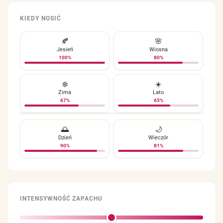
KIEDY NOSIĆ
🍂
🌸
Jesień
Wiosna
100%
80%
❄️
☀️
Zima
Lato
67%
65%
🌅
🌙
Dzień
Wieczór
90%
81%
INTENSYWNOŚĆ ZAPACHU