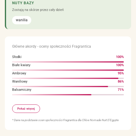
NUTY BAZY
Zostają na skórze przez cały dzień
wanilia
Główne akordy - oceny społeczności Fragrantica
Słodki
100%
Białe kwiaty
100%
Ambrowy
95%
Waniliowy
86%
Balsamiczny
71%
Cytrusowy
70%
Pokaż więcej
Ciepły korzenny
68%
Cynamonowy
56%
* Dane na podstawie ocen społeczności Fragrantica dla Chloe Nomade Nuit D’Egypte
Żółtych kwiatów
50%
Świeży korzenny
48%