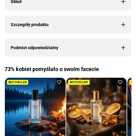
Skład
Szczegóły produktu
Podmiot odpowiedzialny
73% kobiet pomyślało o swoim facecie
Dodaj
Dodaj
BESTSELLER
BESTSELLER
BE
do
do
ulubionych
ulubio