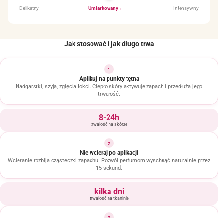
Delikatny
Umiarkowany ←
Intensywny
Jak stosować i jak długo trwa
1
Aplikuj na punkty tętna
Nadgarstki, szyja, zgięcia łokci. Ciepło skóry aktywuje zapach i przedłuża jego
trwałość.
8-24h
trwałość na skórze
2
Nie wcieraj po aplikacji
Wcieranie rozbija cząsteczki zapachu. Pozwól perfumom wyschnąć naturalnie przez
15 sekund.
kilka dni
trwałość na tkaninie
3