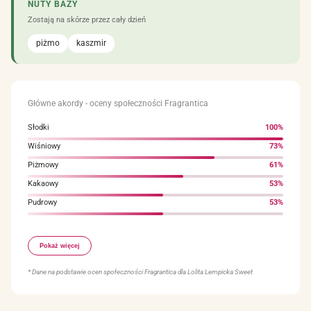
NUTY BAZY
Zostają na skórze przez cały dzień
piżmo
kaszmir
Główne akordy - oceny społeczności Fragrantica
Słodki
100%
Wiśniowy
73%
Piżmowy
61%
Kakaowy
53%
Pudrowy
53%
Orzechowy
51%
Pokaż więcej
Migdałowy
47%
Irys
46%
* Dane na podstawie ocen społeczności Fragrantica dla Lolita Lempicka Sweet
Waniliowy
45%