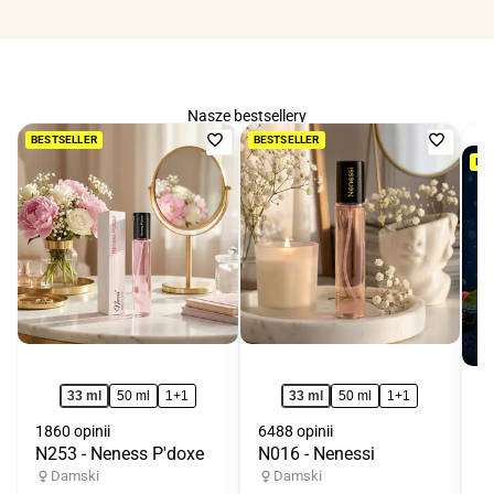
Nasze bestsellery
Dodaj
Dodaj
BESTSELLER
BESTSELLER
BE
do
do
ulubionych
ulubio
33 ml
50 ml
1+1
33 ml
50 ml
1+1
1860 opinii
6488 opinii
N253 - Neness P'doxe
N016 - Nenessi
33
N
Damski
Damski