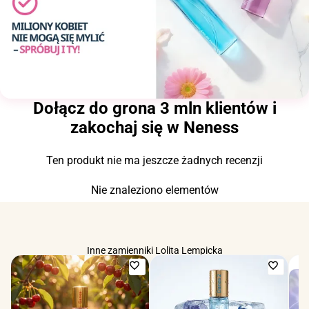
Dołącz do grona 3 mln klientów i
zakochaj się w Neness
Ten produkt nie ma jeszcze żadnych recenzji
Nie znaleziono elementów
Inne zamienniki Lolita Lempicka
Dodaj
Dodaj
do
do
ulubionych
ulubio