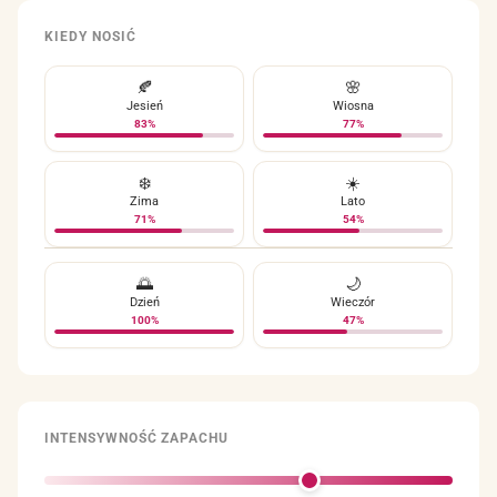
KIEDY NOSIĆ
🍂
🌸
Jesień
Wiosna
83%
77%
❄️
☀️
Zima
Lato
71%
54%
🌅
🌙
Dzień
Wieczór
100%
47%
INTENSYWNOŚĆ ZAPACHU