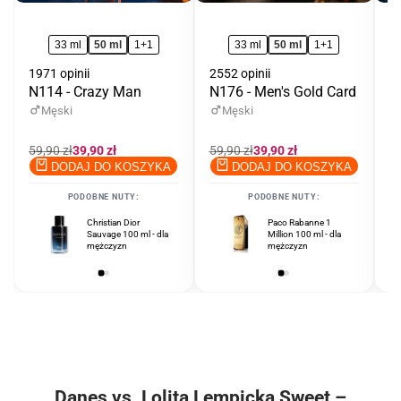
33 ml
50 ml
1+1
33 ml
50 ml
1+1
1971 opinii
2552 opinii
12
N114 - Crazy Man
N176 - Men's Gold Card
N
Męski
Męski
Cena
59,90 zł
Cena
39,90 zł
Cena
59,90 zł
Cena
39,90 zł
C
59
regularna
promocyjna
regularna
promocyjna
r
DODAJ DO KOSZYKA
DODAJ DO KOSZYKA
PODOBNE NUTY:
PODOBNE NUTY:
Christian Dior
Tom Ford Noir
Paco Rabanne 1
Sauvage 100 ml - dla
Extreme 100 ml - dla
Million 100 ml - dla
mężczyzn
mężczyzn
mężczyzn
Danes vs. Lolita Lempicka Sweet –