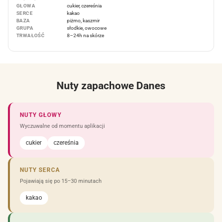
GŁOWA
cukier, czereśnia
SERCE
kakao
BAZA
piżmo, kaszmir
GRUPA
słodkie, owocowe
TRWAŁOŚĆ
8–24h na skórze
Nuty zapachowe Danes
NUTY GŁOWY
Wyczuwalne od momentu aplikacji
cukier
czereśnia
NUTY SERCA
Pojawiają się po 15–30 minutach
kakao