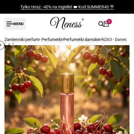
Przejdź
Tylko teraz: -40% na mgiełki! ❤️ Kod SUMMER40 🌴
do
treści
0
MENU
Zamienniki perfum
Perfumetki
Perfumetki damskie
N263 - Danes