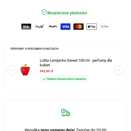
ulubi
Bezpieczne płatności
PERFUMY O PODOBNYCH NUTACH:
Lolita Lempicka Sweet 100 ml - perfumy dla
kobiet
543,00 zł
Idealne dopasowanie zapachu
Wysyłka
tego samego dnia
! Zamów do 20:00