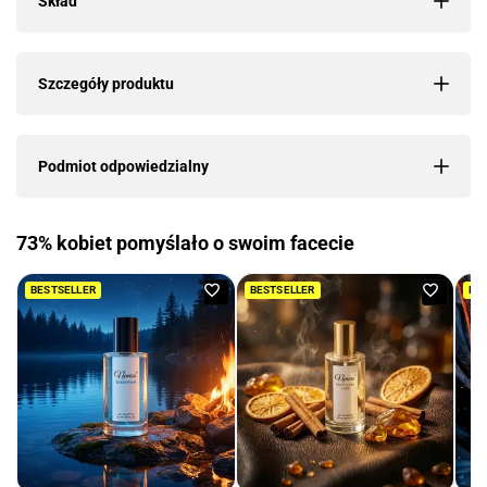
Skład
Szczegóły produktu
Podmiot odpowiedzialny
73% kobiet pomyślało o swoim facecie
Dodaj
Dodaj
BESTSELLER
BESTSELLER
BE
do
do
ulubionych
ulubio