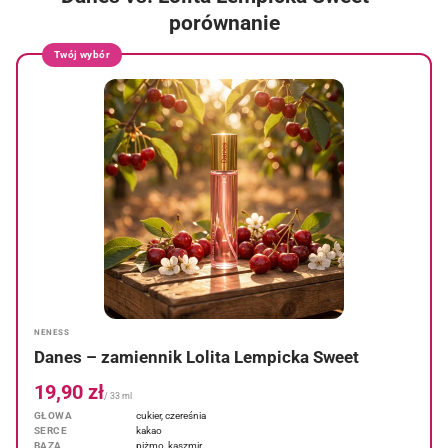
porównanie
Twój wybór
NENESS
Danes – zamiennik Lolita Lempicka Sweet
19,90 zł
/ 33 ml
GŁOWA
cukier, czereśnia
SERCE
kakao
BAZA
piżmo, kaszmir