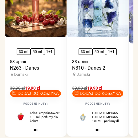
33 ml
50 ml
1+1
33 ml
50 ml
1+1
53 opinii
33 opinii
N263 - Danes
N310 - Danes 2
33
N
Damski
Damski
Cena
39,90 zł
Cena
19,90 zł
Cena
39,90 zł
Cena
19,90 zł
regularna
promocyjna
regularna
promocyjna
DODAJ DO KOSZYKA
DODAJ DO KOSZYKA
C
59
r
PODOBNE NUTY:
PODOBNE NUTY:
Lolita Lempicka Sweet
Dolce & Gabbana
LOLITA LEMPICKA
100 ml - perfumy dla
Dolce 75 ml - perfumy
LOLITA LEMPICKA
kobiet
dla kobiet
100ML - perfumy dla
kobiet