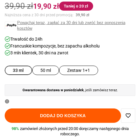
Cena
Cena
39,90 zł
19,90 zł
Taniej o 20 zł
regularna
promocyjna
Najniższa cena z 30 dni przed promocją:
39,90 zł
Powąchaj teraz, zapłać za 30 dni lub zwróć bez ponoszenia
kosztów
Trwałość do 24h
Francuskie kompozycje, bez zapachu alkoholu
3 mln klientek, 30 dni na zwrot
50 ml
Zestaw 1+1
33 ml
Gwarantowana dostawa w poniedziałek
, jeśli zamówisz teraz.
DODAJ DO KOSZYKA
Dodaj
98%
zamówień złożonych przed 20:00 doręczamy następnego dnia
roboczego.
do