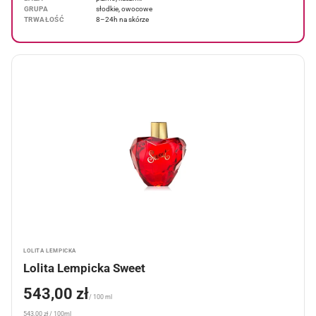
GRUPA
słodkie, owocowe
TRWAŁOŚĆ
8–24h na skórze
LOLITA LEMPICKA
Lolita Lempicka Sweet
543,00 zł
/ 100 ml
543,00 zł / 100ml