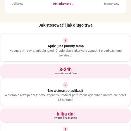
Delikatny
Umiarkowany ←
Intensywny
Jak stosować i jak długo trwa
1
Aplikuj na punkty tętna
Nadgarstki, szyja, zgięcia łokci. Ciepło skóry aktywuje zapach i przedłuża jego
trwałość.
8-24h
trwałość na skórze
2
Nie wcieraj po aplikacji
Wcieranie rozbija cząsteczki zapachu. Pozwól perfumom wyschnąć naturalnie przez
15 sekund.
kilka dni
trwałość na tkaninie
3