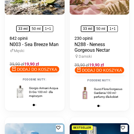
33 ml
50 ml
1+1
33 ml
50 ml
1+1
842 opinii
230 opinii
N003 - Sea Breeze Man
N288 - Neness
Gorgeous Nectar
Męski
Damski
Cena
39,90 zł
Cena
19,90 zł
Cena
39,90 zł
Cena
19,90 zł
regularna
promocyjna
regularna
promocyjna
DODAJ DO KOSZYKA
DODAJ DO KOSZYKA
PODOBNE NUTY:
PODOBNE NUTY:
Giorgio Armani Acqua
Giorgio Armani Acqua
Gucci Flora Gorgeous
Di Gio 100 ml - dla
Di Gio Profumo 100
Gardenia 100 ml -
mężczyzn
ml - dla mężczyzn
perfumy dla kobiet
Dodaj
Doda
BESTSELLER