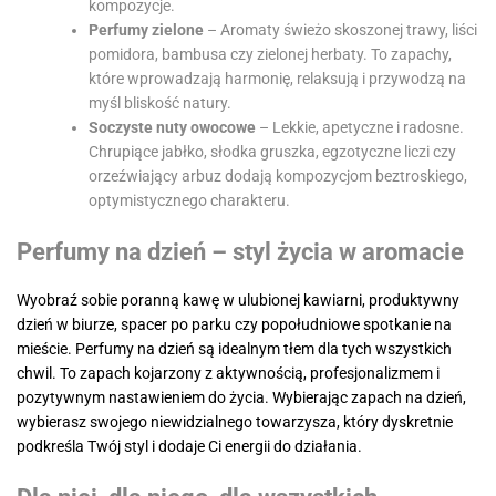
kompozycje.
Perfumy zielone
– Aromaty świeżo skoszonej trawy, liści
pomidora, bambusa czy zielonej herbaty. To zapachy,
które wprowadzają harmonię, relaksują i przywodzą na
myśl bliskość natury.
Soczyste nuty owocowe
– Lekkie, apetyczne i radosne.
Chrupiące jabłko, słodka gruszka, egzotyczne liczi czy
orzeźwiający arbuz dodają kompozycjom beztroskiego,
optymistycznego charakteru.
Perfumy na dzień – styl życia w aromacie
Wyobraź sobie poranną kawę w ulubionej kawiarni, produktywny
dzień w biurze, spacer po parku czy popołudniowe spotkanie na
mieście. Perfumy na dzień są idealnym tłem dla tych wszystkich
chwil. To zapach kojarzony z aktywnością, profesjonalizmem i
pozytywnym nastawieniem do życia. Wybierając zapach na dzień,
wybierasz swojego niewidzialnego towarzysza, który dyskretnie
podkreśla Twój styl i dodaje Ci energii do działania.