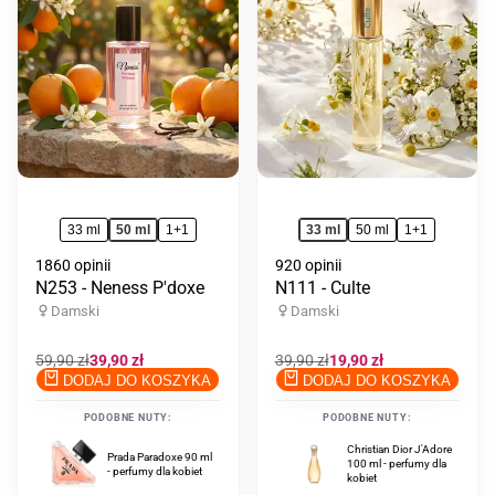
ulubionych
ulub
33 ml
50 ml
1+1
33 ml
50 ml
1+1
1860 opinii
920 opinii
N253 - Neness P'doxe
N111 - Culte
Damski
Damski
Cena
59,90 zł
Cena
39,90 zł
Cena
39,90 zł
Cena
19,90 zł
regularna
promocyjna
regularna
promocyjna
DODAJ DO KOSZYKA
DODAJ DO KOSZYKA
PODOBNE NUTY:
PODOBNE NUTY:
Erba Pura Sospiro
Christian Dior J'Adore
Prada Paradoxe 90 ml
Perfumes 100 ml
100 ml - perfumy dla
- perfumy dla kobiet
unisex - perfumy
kobiet
unisex