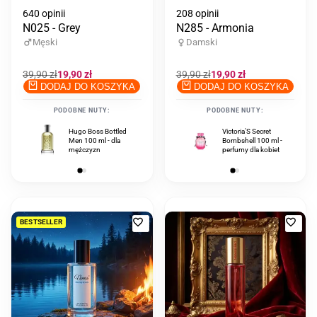
640 opinii
208 opinii
N025 - Grey
N285 - Armonia
Męski
Damski
Cena
39,90 zł
Cena
19,90 zł
Cena
39,90 zł
Cena
19,90 zł
regularna
promocyjna
regularna
promocyjna
DODAJ DO KOSZYKA
DODAJ DO KOSZYKA
PODOBNE NUTY:
PODOBNE NUTY:
Hugo Boss Bottled
Hugo Boss Bottled
Victoria'S Secret
Men 100 ml - dla
Elixir 100 ml - dla
Bombshell 100 ml -
mężczyzn
mężczyzn
perfumy dla kobiet
Dodaj
Doda
BESTSELLER
do
do
ulubionych
ulub