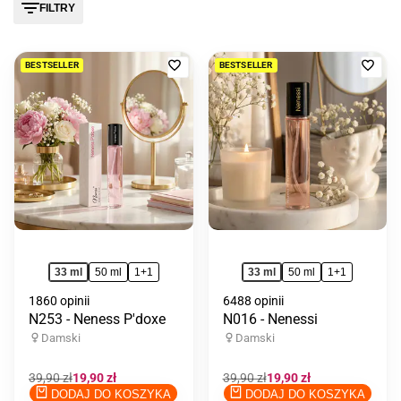
FILTRY
Dodaj
Doda
BESTSELLER
BESTSELLER
do
do
ulubionych
ulub
33 ml
50 ml
1+1
33 ml
50 ml
1+1
1860 opinii
6488 opinii
N253 - Neness P'doxe
N016 - Nenessi
Damski
Damski
Cena
39,90 zł
Cena
19,90 zł
Cena
39,90 zł
Cena
19,90 zł
regularna
promocyjna
regularna
promocyjna
DODAJ DO KOSZYKA
DODAJ DO KOSZYKA