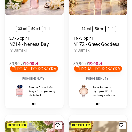
33 ml
50 ml
1+1
33 ml
50 ml
1+1
2775 opinii
1673 opinii
N214 - Neness Day
N172 - Greek Goddess
Damski
Damski
Cena
39,90 zł
Cena
19,90 zł
Cena
39,90 zł
Cena
19,90 zł
regularna
promocyjna
regularna
promocyjna
DODAJ DO KOSZYKA
DODAJ DO KOSZYKA
PODOBNE NUTY:
PODOBNE NUTY:
Giorgio Armani My
Paco Rabanne
Prada Paradoxe 90 ml
Way 90 ml - perfumy
Olympea 80 ml -
- perfumy dla kobiet
dla kobiet
perfumy dla kobiet
Dodaj
Doda
BESTSELLER
BESTSELLER