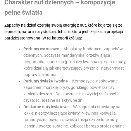
Charakter nut dziennych – kompozycje
pełne światła
Zapachy na dzień czerpią swoją energię z nut, które kojarzą się ze
słońcem, naturą i czystością. Ich struktura jest lżejsza, a projekcja
bardziej stonowana. W tej kategorii królują:
Perfumy cytrusowe
– Absolutny fundament zapachów
dziennych. Soczysta mandarynka, orzeźwiająca
bergamotka, gorzki grejpfrut czy kwaśna cytryna to nuty,
które działają jak energetyzujący prysznic i natychmiast
poprawiają humor.
Perfumy świeże
i
wodne
– Kompozycje inspirowane
zapachem morskiej bryzy, górskiego powietrza czy
letniego deszczu. Dają uczucie niezwykłej rześkości i
czystości, idealne na aktywne dni.
Delikatne nuty kwiatowe
– W ciągu dnia stawiamy na
lekkie, nieprzytłaczające kwiaty. Niewinna konwalia,
romantyczna piwonia, świeża frezja czy zielone nuty
jaśminu tworzą subtelne, kobiece i bardzo profesjonalne