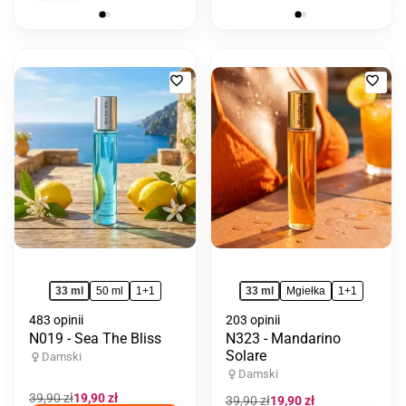
Dodaj
Doda
do
do
ulubionych
ulub
33 ml
50 ml
1+1
33 ml
Mgiełka
1+1
483 opinii
203 opinii
N019 - Sea The Bliss
N323 - Mandarino
Solare
Damski
Damski
Cena
39,90 zł
Cena
19,90 zł
Cena
39,90 zł
Cena
19,90 zł