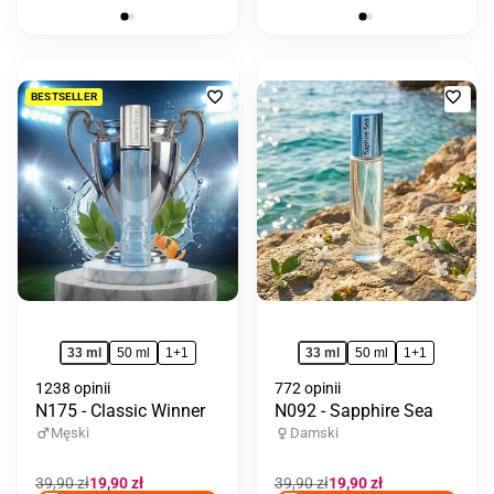
Dodaj
Doda
BESTSELLER
do
do
ulubionych
ulub
33 ml
50 ml
1+1
33 ml
50 ml
1+1
1238 opinii
772 opinii
N175 - Classic Winner
N092 - Sapphire Sea
Męski
Damski
Cena
39,90 zł
Cena
19,90 zł
Cena
39,90 zł
Cena
19,90 zł