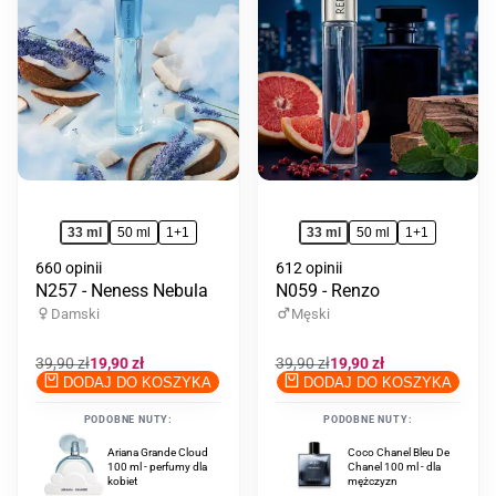
do
do
ulubionych
ulub
33 ml
50 ml
1+1
33 ml
50 ml
1+1
660 opinii
612 opinii
N257 - Neness Nebula
N059 - Renzo
Damski
Męski
Cena
39,90 zł
Cena
19,90 zł
Cena
39,90 zł
Cena
19,90 zł
regularna
promocyjna
regularna
promocyjna
DODAJ DO KOSZYKA
DODAJ DO KOSZYKA
PODOBNE NUTY:
PODOBNE NUTY:
Ariana Grande Cloud
Creed Aventus For
Coco Chanel Bleu De
100 ml - perfumy dla
Her 75 ml - perfumy
Chanel 100 ml - dla
kobiet
dla kobiet
mężczyzn