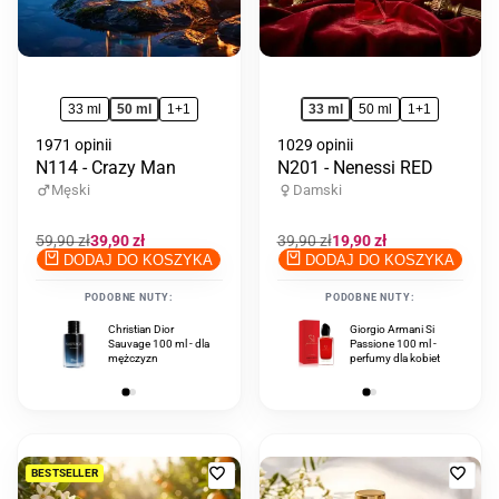
33 ml
50 ml
1+1
33 ml
50 ml
1+1
1971 opinii
1029 opinii
N114 - Crazy Man
N201 - Nenessi RED
Męski
Damski
Cena
59,90 zł
Cena
39,90 zł
Cena
39,90 zł
Cena
19,90 zł
regularna
promocyjna
regularna
promocyjna
DODAJ DO KOSZYKA
DODAJ DO KOSZYKA
PODOBNE NUTY:
PODOBNE NUTY:
Christian Dior
Tom Ford Noir
Giorgio Armani Si
Sauvage 100 ml - dla
Extreme 100 ml - dla
Passione 100 ml -
mężczyzn
mężczyzn
perfumy dla kobiet
Dodaj
Doda
BESTSELLER
do
do