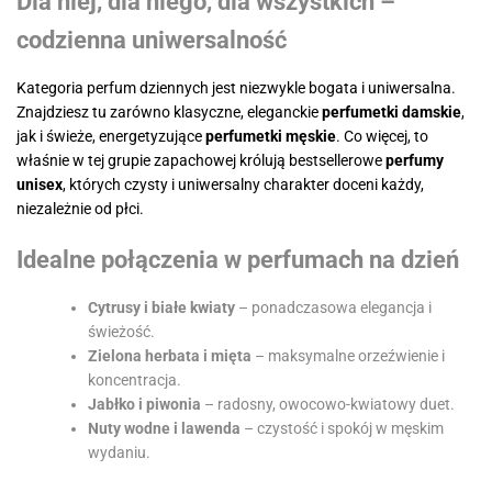
Dla niej, dla niego, dla wszystkich –
codzienna uniwersalność
Kategoria perfum dziennych jest niezwykle bogata i uniwersalna.
Znajdziesz tu zarówno klasyczne, eleganckie
perfumetki damskie
,
jak i świeże, energetyzujące
perfumetki męskie
. Co więcej, to
właśnie w tej grupie zapachowej królują bestsellerowe
perfumy
unisex
, których czysty i uniwersalny charakter doceni każdy,
niezależnie od płci.
Idealne połączenia w perfumach na dzień
Cytrusy i białe kwiaty
– ponadczasowa elegancja i
świeżość.
Zielona herbata i mięta
– maksymalne orzeźwienie i
koncentracja.
Jabłko i piwonia
– radosny, owocowo-kwiatowy duet.
Nuty wodne i lawenda
– czystość i spokój w męskim
wydaniu.