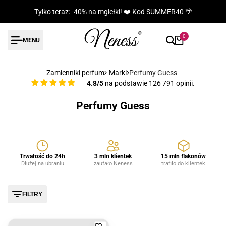
Przejdź
Tylko teraz: -40% na mgiełki! ❤️ Kod SUMMER40 🌴
do
treści
0
MENU
Zamienniki perfum
Marki
Perfumy Guess
4.8/5
na podstawie 126 791 opinii.
Perfumy Guess
Trwałość do 24h
3 mln klientek
15 mln flakonów
Dłużej na ubraniu
zaufało Neness
trafiło do klientek
FILTRY