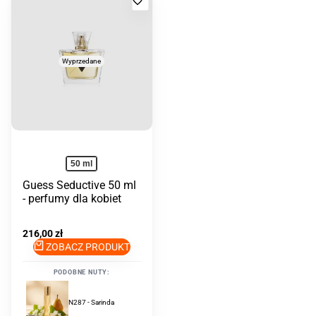
Dodaj
do
ulubionych
Wyprzedane
50 ml
Guess Seductive 50 ml
- perfumy dla kobiet
Cena
216,00 zł
promocyjna
ZOBACZ PRODUKT
PODOBNE NUTY:
N287 - Sarinda