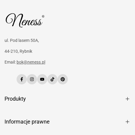
ul. Pod lasem 50A,
44-210, Rybnik
Email:
bok@neness.pl
Facebook
Instagram
YouTube
TikTok
Pinterest
Produkty
Perfumy
Perfumetki
Informacje prawne
Mgiełki zapachowe
Regulamin