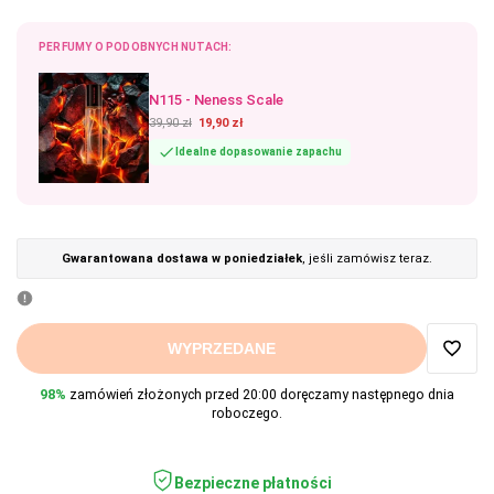
PERFUMY O PODOBNYCH NUTACH:
N115 - Neness Scale
39,90 zł
19,90 zł
Idealne dopasowanie zapachu
Gwarantowana dostawa w poniedziałek
, jeśli zamówisz teraz.
WYPRZEDANE
Dodaj
98%
zamówień złożonych przed 20:00 doręczamy następnego dnia
roboczego.
do
ulubi
Bezpieczne płatności