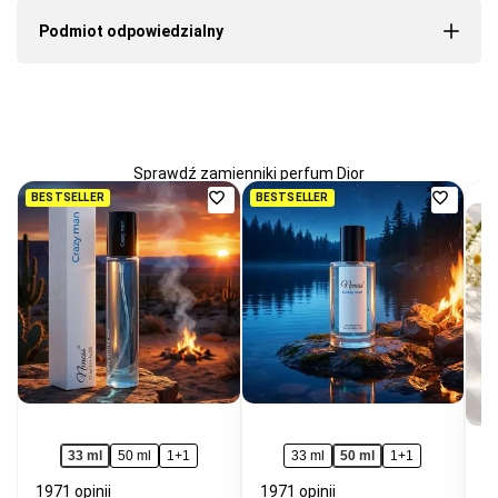
Podmiot odpowiedzialny
Sprawdź zamienniki perfum Dior
Dodaj
Dodaj
BESTSELLER
BESTSELLER
do
do
ulubionych
ulubio
33 ml
50 ml
1+1
33 ml
50 ml
1+1
1971 opinii
1971 opinii