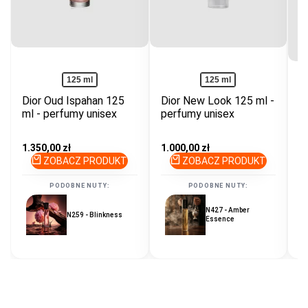
125 ml
125 ml
Dior Oud Ispahan 125
Dior New Look 125 ml -
ml - perfumy unisex
perfumy unisex
D
8
k
Cena
1.350,00 zł
Cena
1.000,00 zł
promocyjna
promocyjna
ZOBACZ PRODUKT
ZOBACZ PRODUKT
C
9
p
PODOBNE NUTY:
PODOBNE NUTY:
N427 - Amber
N259 - Blinkness
Essence