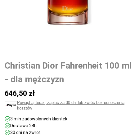
Christian Dior Fahrenheit 100 ml
- dla mężczyzn
Cena
646,50 zł
promocyjna
Powąchaj teraz, zapłać za 30 dni lub zwróć bez ponoszenia
kosztów
3 mln zadowolonych klientek
Dostawa 24h
30 dni na zwrot