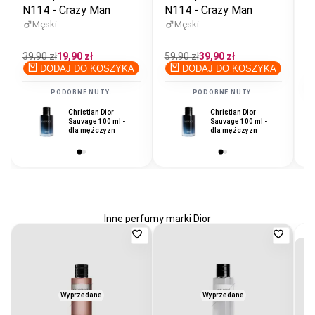
N114 - Crazy Man
N114 - Crazy Man
92
N
Męski
Męski
Cena
39,90 zł
Cena
19,90 zł
Cena
59,90 zł
Cena
39,90 zł
regularna
promocyjna
regularna
promocyjna
DODAJ DO KOSZYKA
DODAJ DO KOSZYKA
C
39
r
PODOBNE NUTY:
PODOBNE NUTY:
Christian Dior
Ferrari Scuderia
Christian Dior
Sauvage 100 ml -
Black 125 ml - dla
Sauvage 100 ml -
dla mężczyzn
mężczyzn
dla mężczyzn
Inne perfumy marki Dior
Dodaj
Dodaj
do
do
ulubionych
ulubio
Wyprzedane
Wyprzedane