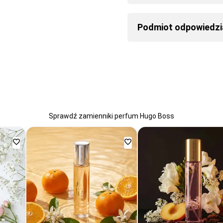
Podmiot odpowiedzi
Sprawdź zamienniki perfum Hugo Boss
Dodaj
Dodaj
do
do
ulubionych
ulubionych