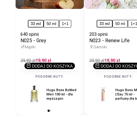
33 ml
50 ml
1+1
33 ml
50 ml
1+
640 opinii
203 opinii
N025 - Grey
N023 - Renew Life
Męski
Damski
Cena
39,90 zł
Cena
19,90 zł
Cena
39,90 zł
Cena
19,90 zł
regularna
promocyjna
regularna
promocyjna
DODAJ DO KOSZYKA
DODAJ DO KOSZY
PODOBNE NUTY:
PODOBNE NUTY:
Hugo Boss Bottled
Hugo Boss Bottled
Hugo Boss M
Men 100 ml - dla
Elixir 100 ml - dla
L'Eau 75 ml -
mężczyzn
mężczyzn
perfumy dla k