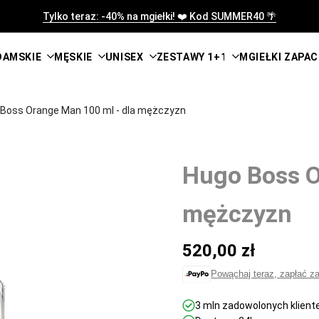
Tylko teraz: -40% na mgiełki! ❤️ Kod SUMMER40 🌴
DAMSKIE
MĘSKIE
UNISEX
ZESTAWY 1+1
MGIEŁKI ZAPA
Boss Orange Man 100 ml - dla mężczyzn
Hugo Boss O
mężczyzn
Cena
520,00 zł
promocyjna
Powąchaj teraz, zapłać z
3 mln zadowolonych klient