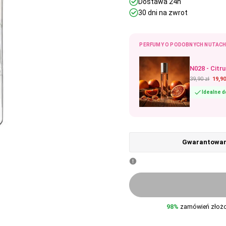
Dostawa 24h
30 dni na zwrot
PERFUMY O PODOBNYCH NUTACH
N028 - Citr
39,90 zł
19,90
Idealne 
Gwarantowana
98%
zamówień złożon