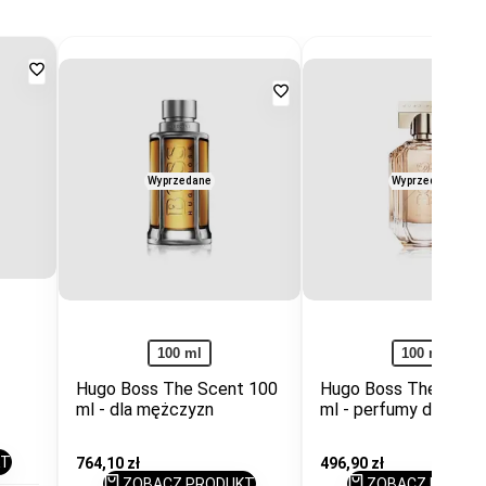
Dodaj
Dodaj
do
do
ulubionych
ulubionych
Wyprzedane
Wyprzedane
100 ml
100 ml
t
Hugo Boss The Scent 100
Hugo Boss The Scen
ml - dla mężczyzn
ml - perfumy dla kobi
KT
Cena
764,10 zł
Cena
496,90 zł
promocyjna
promocyjna
ZOBACZ PRODUKT
ZOBACZ PRODU