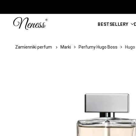
Przejdź
do
treści
BESTSELLERY
Zamienniki perfum
Marki
Perfumy Hugo Boss
Hugo 