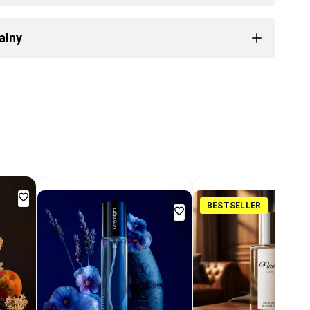
alny
Dodaj
BESTSELLER
Dodaj
do
do
ulubionych
ulubionych