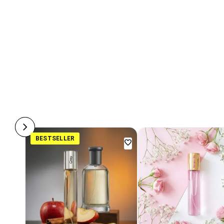
BESTSELLER
Dodaj
do
ulubionych