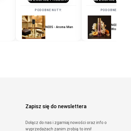
PODOBNE NUTY:
PODOBNE NUTY:
a
N038 - Arom
N035 - Aroma Man
Woman
Zapisz się do newslettera
Dołącz do nas i zgarniaj nowości oraz info o
wyprzedażach zanim zrobią to inni!