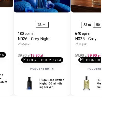
33 ml
33 ml
50 ml
1+
180 opinii
640 opinii
N026 - Grey Night
N025 - Grey
Męski
Męski
KA
Cena
39,90 zł
Cena
19,90 zł
Cena
59,90 zł
Cena
39,90 zł
regularna
promocyjna
regularna
promocyjna
DODAJ DO KOSZYKA
DODAJ DO KOSZ
PODOBNE NUTY:
PODOBNE NUTY:
The
Chloe Laude
-
Green 100 ml -
Hugo Boss Bottled
Carolina Herrera
Hugo Boss B
kobiet
perfumy dla kobiet
Night 100 ml - dla
Vip Men 100 ml -
Men 100 ml -
mężczyzn
dla mężczyzn
mężczyzn