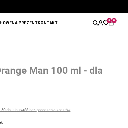
0
0
CHOWE
NA PREZENT
KONTAKT
range Man 100 ml - dla
a 30 dni lub zwróć bez ponoszenia kosztów
ek