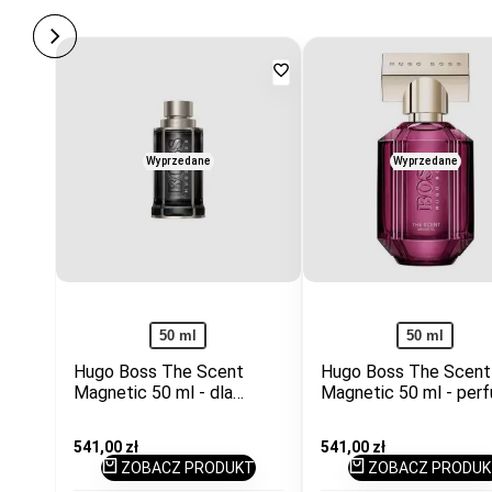
Dodaj
do
ulubionych
Wyprzedane
Wyprzedane
50 ml
50 ml
Hugo Boss The Scent
Hugo Boss The Scent
Magnetic 50 ml - dla
Magnetic 50 ml - per
mężczyzn
dla kobiet
Cena
541,00 zł
Cena
541,00 zł
promocyjna
promocyjna
ZOBACZ PRODUKT
ZOBACZ PRODUK