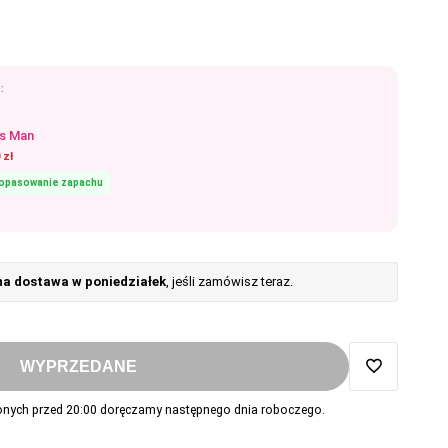
:
us Man
 zł
dopasowanie zapachu
 dostawa w poniedziałek
, jeśli zamówisz teraz.
WYPRZEDANE
Dodaj
ych przed 20:00 doręczamy następnego dnia roboczego.
do