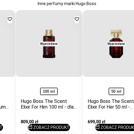
Inne perfumy marki Hugo Boss
Dodaj
Dodaj
do
do
ulubionych
ulubionych
Wyprzedane
Wyprzedane
100 ml
50 ml
Hugo Boss The Scent
Hugo Boss The Scen
fumy
Elixir For Him 100 ml - dla
Elixir For Her 50 ml -
mężczyzn
perfumy dla kobiet
Cena
809,00 zł
Cena
699,00 zł
promocyjna
promocyjna
T
ZOBACZ PRODUKT
ZOBACZ PRODU