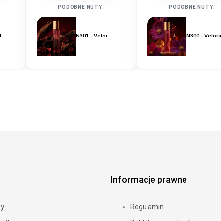
PODOBNE NUTY:
PODOBNE NUTY:
l
N301 - Velor
N300 - Velor
Informacje prawne
my
Regulamin