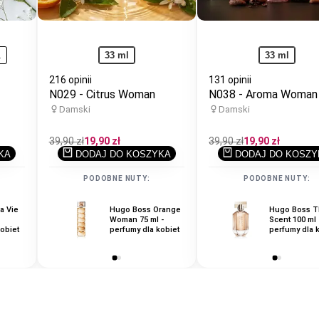
1
33 ml
33 ml
216 opinii
131 opinii
N029 - Citrus Woman
N038 - Aroma Woman
Damski
Damski
Cena
39,90 zł
Cena
19,90 zł
Cena
39,90 zł
Cena
19,90 zł
regularna
promocyjna
regularna
promocyjna
KA
DODAJ DO KOSZYKA
DODAJ DO KOSZY
PODOBNE NUTY:
PODOBNE NUTY:
a Vie
Hugo Boss Orange
Hugo Boss Boss
Hugo Boss 
Woman 75 ml -
Nuit 30 ml -
Scent 100 ml 
obiet
perfumy dla kobiet
perfumy dla kobiet
perfumy dla 