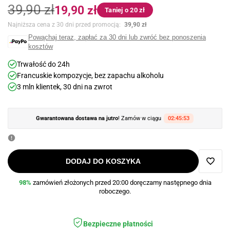
Cena
Cena
39,90 zł
19,90 zł
Taniej o 20 zł
regularna
promocyjna
Najniższa cena z 30 dni przed promocją:
39,90 zł
Powąchaj teraz, zapłać za 30 dni lub zwróć bez ponoszenia
kosztów
Trwałość do 24h
Francuskie kompozycje, bez zapachu alkoholu
3 mln klientek, 30 dni na zwrot
Gwarantowana dostawa na jutro
! Zamów w ciągu
02:45:52
DODAJ DO KOSZYKA
Dodaj
98%
zamówień złożonych przed 20:00 doręczamy następnego dnia
roboczego.
do
ulubi
Bezpieczne płatności