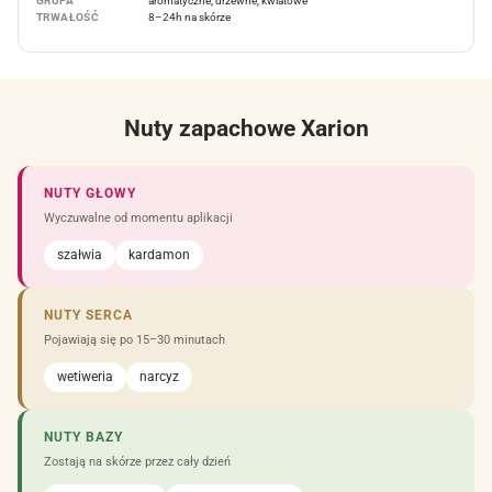
GRUPA
aromatyczne, drzewne, kwiatowe
TRWAŁOŚĆ
8–24h na skórze
Nuty zapachowe Xarion
NUTY GŁOWY
Wyczuwalne od momentu aplikacji
szałwia
kardamon
NUTY SERCA
Pojawiają się po 15–30 minutach
wetiweria
narcyz
NUTY BAZY
Zostają na skórze przez cały dzień