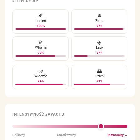
KIEDY NOSIĆ
🍂
❄️
Jesień
Zima
100%
97%
🌸
☀️
Wiosna
Lato
79%
27%
🌙
🌅
Wieczór
Dzień
94%
71%
INTENSYWNOŚĆ ZAPACHU
Delikatny
Umiarkowany
Intensywny ←