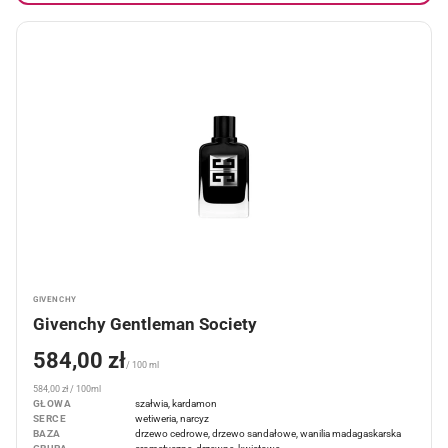
GIVENCHY
Givenchy Gentleman Society
584,00 zł
/ 100 ml
584,00 zł / 100ml
GŁOWA
szałwia, kardamon
SERCE
wetiweria, narcyz
BAZA
drzewo cedrowe, drzewo sandałowe, wanilia madagaskarska