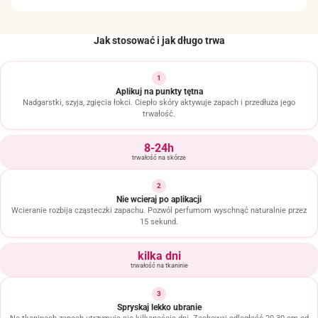
Jak stosować i jak długo trwa
1
Aplikuj na punkty tętna
Nadgarstki, szyja, zgięcia łokci. Ciepło skóry aktywuje zapach i przedłuża jego
trwałość.
8-24h
trwałość na skórze
2
Nie wcieraj po aplikacji
Wcieranie rozbija cząsteczki zapachu. Pozwól perfumom wyschnąć naturalnie przez
15 sekund.
kilka dni
trwałość na tkaninie
3
Spryskaj lekko ubranie