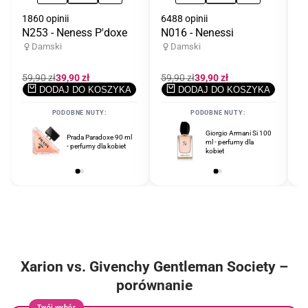
1860 opinii
6488 opinii
33
N253 - Neness P'doxe
N016 - Nenessi
N
Damski
Damski
Cena
59,90 zł
Cena
39,90 zł
Cena
59,90 zł
Cena
39,90 zł
C
59
regularna
promocyjna
regularna
promocyjna
r
DODAJ DO KOSZYKA
DODAJ DO KOSZYKA
PODOBNE NUTY:
PODOBNE NUTY:
Erba Pura Sospiro
Giorgio Armani Si 100
Prada Paradoxe 90 ml
Perfumes 100 ml
ml - perfumy dla
- perfumy dla kobiet
unisex - perfumy
kobiet
unisex
Xarion vs. Givenchy Gentleman Society –
porównanie
Twój wybór