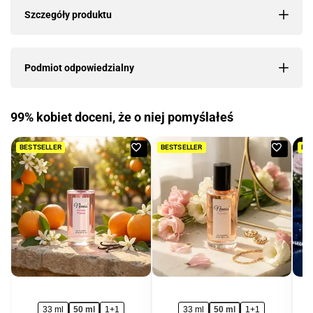
Szczegóły produktu
Podmiot odpowiedzialny
99% kobiet doceni, że o niej pomyślałeś
Dodaj
Dodaj
BESTSELLER
BESTSELLER
BE
do
do
ulubionych
ulubio
33 ml
50 ml
1+1
33 ml
50 ml
1+1