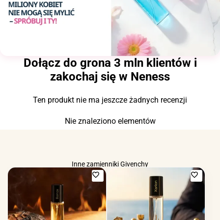
Dołącz do grona 3 mln klientów i
zakochaj się w Neness
Ten produkt nie ma jeszcze żadnych recenzji
Nie znaleziono elementów
Inne zamienniki Givenchy
Dodaj
Dodaj
do
do
ulubionych
ulubio