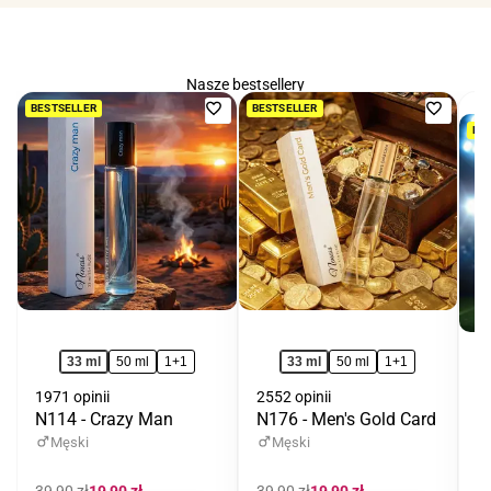
Nasze bestsellery
Dodaj
Dodaj
BESTSELLER
BESTSELLER
BE
do
do
ulubionych
ulubio
33 ml
50 ml
1+1
33 ml
50 ml
1+1
1971 opinii
2552 opinii
N114 - Crazy Man
N176 - Men's Gold Card
12
N
Męski
Męski