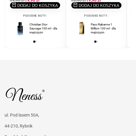
Cena
39,90 zł
Cena
19,90 zł
Cena
39,90 zł
Cena
19,90 zł
regularna
promocyjna
regularna
promocyjna
DODAJ DO KOSZYKA
DODAJ DO KOSZYKA
C
39
r
PODOBNE NUTY:
PODOBNE NUTY:
Christian Dior
Ferrari Scuderia Black
Paco Rabanne 1
Sauvage 100 ml - dla
125 ml - dla
Million 100 ml - dla
mężczyzn
mężczyzn
mężczyzn
ul. Pod lasem 50A,
44-210, Rybnik