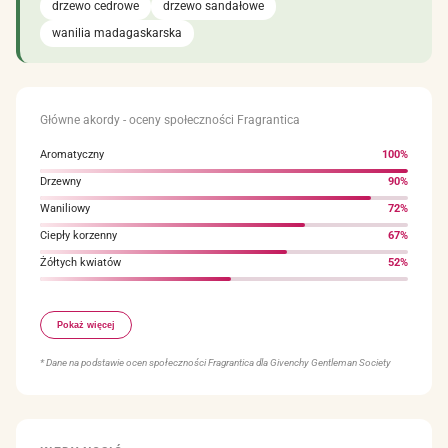
drzewo cedrowe
drzewo sandałowe
wanilia madagaskarska
Główne akordy - oceny społeczności Fragrantica
Aromatyczny
100%
Drzewny
90%
Waniliowy
72%
Ciepły korzenny
67%
Żółtych kwiatów
52%
Ziołowy
49%
Pokaż więcej
Lekko korzenny
48%
Zielony
48%
* Dane na podstawie ocen społeczności Fragrantica dla Givenchy Gentleman Society
Pudrowy
47%
Ziemisty
44%