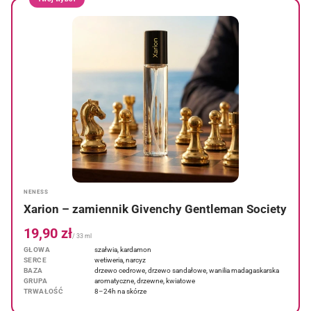
NENESS
Xarion – zamiennik Givenchy Gentleman Society
19,90 zł
/ 33 ml
GŁOWA
szałwia, kardamon
SERCE
wetiweria, narcyz
BAZA
drzewo cedrowe, drzewo sandałowe, wanilia madagaskarska
GRUPA
aromatyczne, drzewne, kwiatowe
TRWAŁOŚĆ
8–24h na skórze