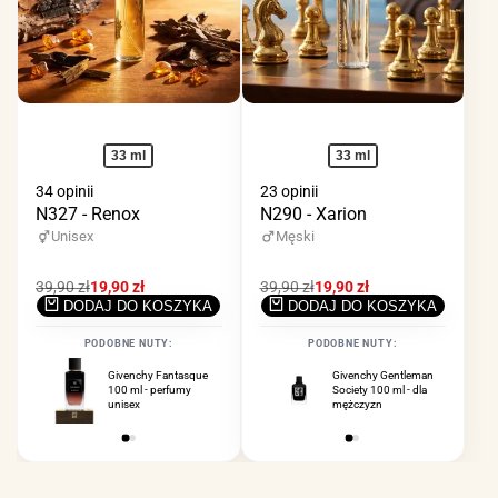
33 ml
33 ml
34 opinii
23 opinii
N327 - Renox
N290 - Xarion
Unisex
Męski
Cena
39,90 zł
Cena
19,90 zł
Cena
39,90 zł
Cena
19,90 zł
regularna
promocyjna
regularna
promocyjna
DODAJ DO KOSZYKA
DODAJ DO KOSZYKA
PODOBNE NUTY:
PODOBNE NUTY:
Givenchy Fantasque
Givenchy Gentleman
Chloe Nomade 75 ml
100 ml - perfumy
Society 100 ml - dla
- perfumy dla kobiet
unisex
mężczyzn