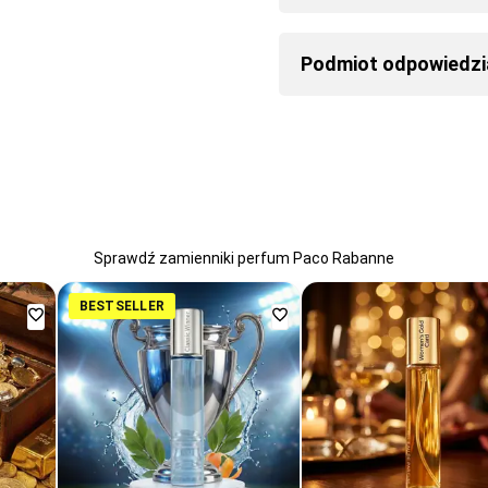
Podmiot odpowiedzi
Sprawdź zamienniki perfum Paco Rabanne
BESTSELLER
Dodaj
Dodaj
do
do
ulubionych
ulubionych