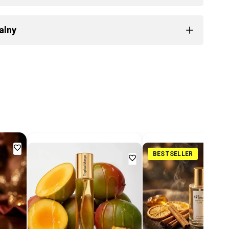
alny
Dodaj
BESTSELLER
Dodaj
do
do
ulubionych
ulubionych