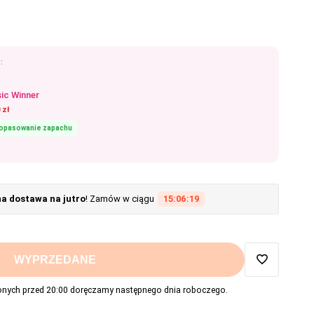
:
sic Winner
 zł
dopasowanie zapachu
 dostawa na jutro
! Zamów w ciągu
15:06:18
WYPRZEDANE
Dodaj
ych przed 20:00 doręczamy następnego dnia roboczego.
do