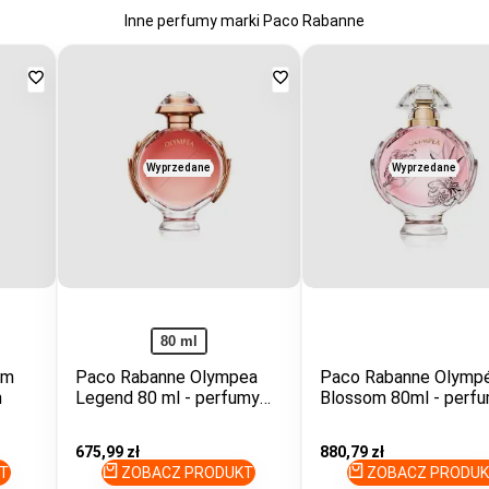
Inne perfumy marki Paco Rabanne
Dodaj
Dodaj
do
do
ulubionych
ulubionych
Wyprzedane
Wyprzedane
80 ml
om
Paco Rabanne Olympea
Paco Rabanne Olymp
n
Legend 80 ml - perfumy
Blossom 80ml - perf
dla kobiet
dla kobiet
Cena
675,99 zł
Cena
880,79 zł
promocyjna
promocyjna
T
ZOBACZ PRODUKT
ZOBACZ PRODU