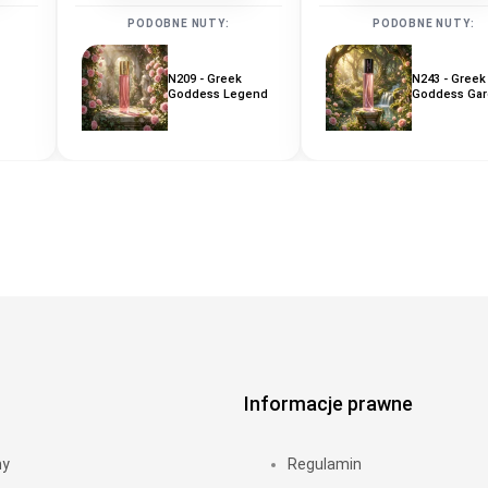
PODOBNE NUTY:
PODOBNE NUTY:
N209 - Greek
N243 - Greek
Goddess Legend
Goddess Ga
Informacje prawne
my
Regulamin