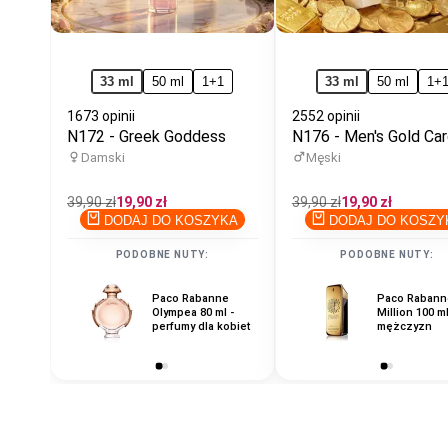
33 ml
50 ml
1+1
33 ml
50 ml
1+
1673 opinii
2552 opinii
N172 - Greek Goddess
N176 - Men's Gold Ca
Damski
Męski
Cena
39,90 zł
Cena
19,90 zł
Cena
39,90 zł
Cena
19,90 zł
regularna
promocyjna
regularna
promocyjna
DODAJ DO KOSZYKA
DODAJ DO KOSZY
PODOBNE NUTY:
PODOBNE NUTY:
Paco Rabanne
Paco Rabanne
Paco Rabann
Olympea 80 ml -
Invictus 100 ml -
Million 100 ml
perfumy dla kobiet
dla mężczyzn
mężczyzn