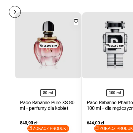
Dodaj
do
ulubionych
Wyprzedane
Wyprzedane
80 ml
100 ml
Paco Rabanne Pure XS 80
Paco Rabanne Phant
ml - perfumy dla kobiet
100 ml - dla mężczyz
Cena
840,90 zł
Cena
644,00 zł
promocyjna
promocyjna
ZOBACZ PRODUKT
ZOBACZ PRODUK