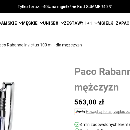
Tylko teraz: -40% na mgiełki! ❤️ Kod SUMMER40 🌴
DAMSKIE
MĘSKIE
UNISEX
ZESTAWY 1+1
MGIEŁKI ZAPA
aco Rabanne Invictus 100 ml - dla mężczyzn
Paco Rabanne
mężczyzn
Cena
563,00 zł
promocyjna
Powąchaj teraz, zapłać z
3 mln zadowolonych klient