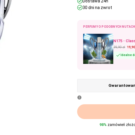
Dostawa 24h
30 dni na zwrot
PERFUMY O PODOBNYCH NUTACH
N175 - Clas
39,90 zł
19,90
Idealne 
Gwarantowana
98%
zamówień złożon