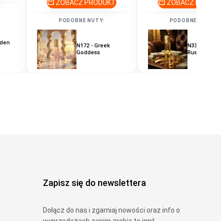
ZOBACZ PRODUKT
ZOBACZ PRODU
PODOBNE NUTY:
PODOBNE NUTY:
rden
N172 - Greek
N335 - Men'
Goddess
Rush
Zapisz się do newslettera
Dołącz do nas i zgarniaj nowości oraz info o
wyprzedażach zanim zrobią to inni!