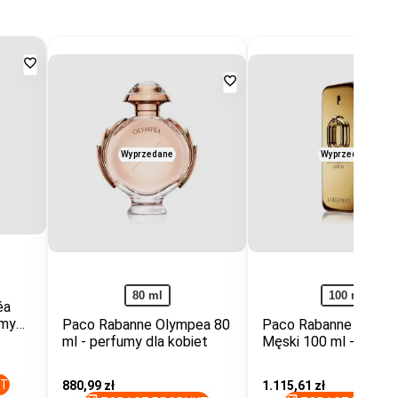
Dodaj
Dodaj
do
do
ulubionych
ulubionych
Wyprzedane
Wyprzedane
80 ml
100 ml
éa
umy
Paco Rabanne Olympea 80
Paco Rabanne Million
ml - perfumy dla kobiet
Męski 100 ml - dla
mężczyzn
KT
Cena
880,99 zł
Cena
1.115,61 zł
promocyjna
promocyjna