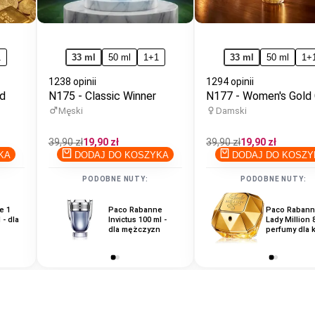
1
33 ml
50 ml
1+1
33 ml
50 ml
1+
1238 opinii
1294 opinii
rd
N175 - Classic Winner
N177 - Women's Gold
Męski
Damski
Cena
39,90 zł
Cena
19,90 zł
Cena
39,90 zł
Cena
19,90 zł
regularna
promocyjna
regularna
promocyjna
KA
DODAJ DO KOSZYKA
DODAJ DO KOSZY
PODOBNE NUTY:
PODOBNE NUTY:
e 1
Tom Ford Noir
Paco Rabanne
Paco Rabanne
Paco Raban
 - dla
Extreme 100 ml -
Invictus 100 ml -
Invictus Victory 100
Lady Million 
dla mężczyzn
dla mężczyzn
ml - dla mężczyzn
perfumy dla 