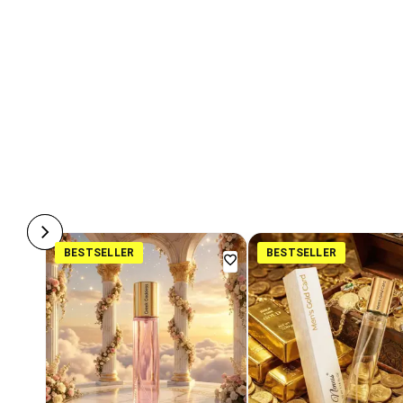
BESTSELLER
BESTSELLER
Dodaj
do
ulubionych