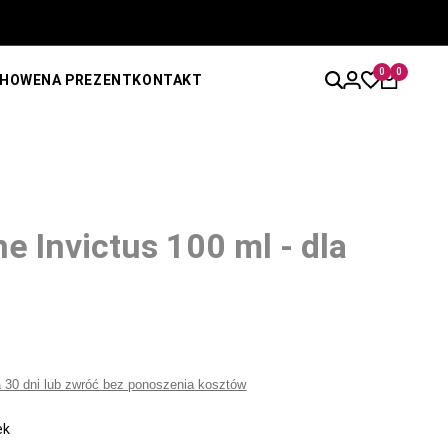
0
0
CHOWE
NA PREZENT
KONTAKT
 Invictus 100 ml - dla
a 30 dni lub zwróć bez ponoszenia kosztów
ek