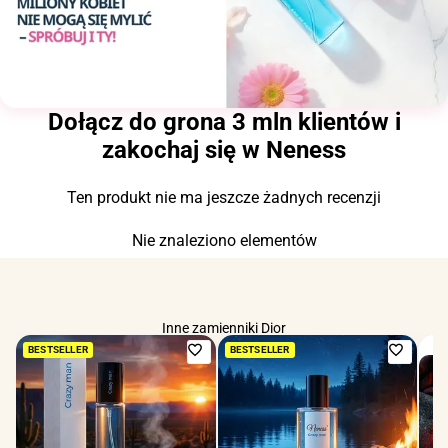
Dołącz do grona 3 mln klientów i
zakochaj się w Neness
Ten produkt nie ma jeszcze żadnych recenzji
Nie znaleziono elementów
Inne zamienniki Dior
Dodaj
Dodaj
BESTSELLER
BESTSELLER
do
do
ulubionych
ulubio