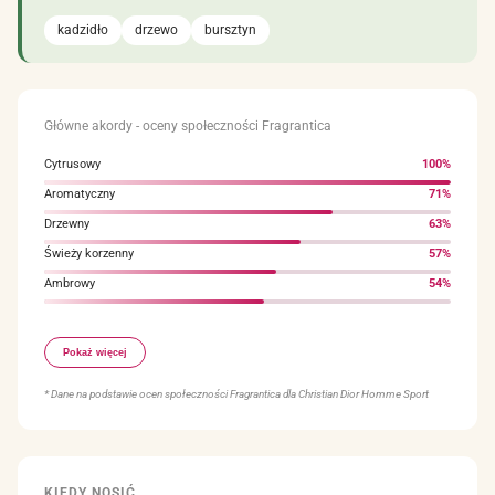
kadzidło
drzewo
bursztyn
Główne akordy - oceny społeczności Fragrantica
Cytrusowy
100%
Aromatyczny
71%
Drzewny
63%
Świeży korzenny
57%
Ambrowy
54%
Aldehydowy
52%
Pokaż więcej
Świeży
49%
Lekko korzenny
44%
* Dane na podstawie ocen społeczności Fragrantica dla Christian Dior Homme Sport
KIEDY NOSIĆ