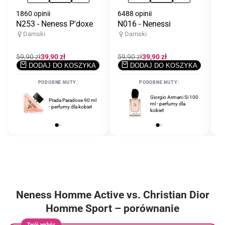
1860 opinii
6488 opinii
33
N253 - Neness P'doxe
N016 - Nenessi
N
Damski
Damski
Cena
59,90 zł
Cena
39,90 zł
Cena
59,90 zł
Cena
39,90 zł
C
59
regularna
promocyjna
regularna
promocyjna
r
DODAJ DO KOSZYKA
DODAJ DO KOSZYKA
PODOBNE NUTY:
PODOBNE NUTY:
Erba Pura Sospiro
Giorgio Armani Si 100
Prada Paradoxe 90 ml
Perfumes 100 ml
ml - perfumy dla
- perfumy dla kobiet
unisex - perfumy
kobiet
unisex
Neness Homme Active vs. Christian Dior
Homme Sport – porównanie
Twój wybór