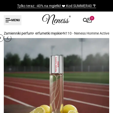
Przejdź
Tylko teraz: -40% na mgiełki! ❤️ Kod SUMMER40 🌴
do
treści
0
MENU
Zamienniki perfum
Perfumetki
Perfumetki męskie
N110 - Neness Homme Active