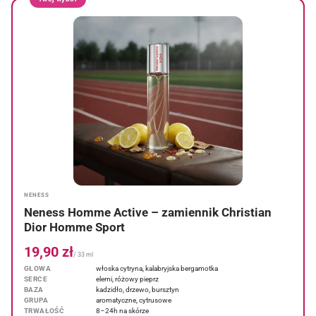
NENESS
Neness Homme Active – zamiennik Christian
Dior Homme Sport
19,90 zł
/ 33 ml
GŁOWA
włoska cytryna, kalabryjska bergamotka
SERCE
elemi, różowy pieprz
BAZA
kadzidło, drzewo, bursztyn
GRUPA
aromatyczne, cytrusowe
TRWAŁOŚĆ
8–24h na skórze