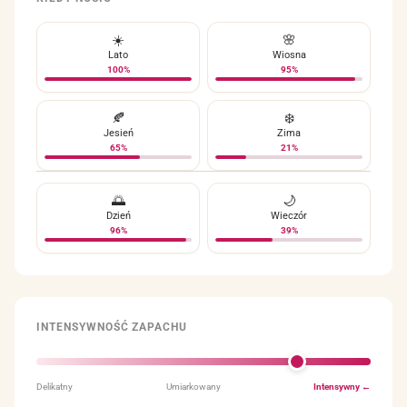
☀️
🌸
Lato
Wiosna
100%
95%
🍂
❄️
Jesień
Zima
65%
21%
🌅
🌙
Dzień
Wieczór
96%
39%
INTENSYWNOŚĆ ZAPACHU
Delikatny
Umiarkowany
Intensywny ←