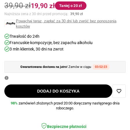
Cena
Cena
39,90 zł
19,90 zł
Taniej o 20 zł
regularna
promocyjna
Najniższa cena z 30 dni przed promocją:
39,90 zł
Powąchaj teraz, zapłać za 30 dni lub zwróć bez ponoszenia
kosztów
Trwałość do 24h
Francuskie kompozycje, bez zapachu alkoholu
3 mln klientek, 30 dni na zwrot
Gwarantowana dostawa na jutro
! Zamów w ciągu
03:52:22
DODAJ DO KOSZYKA
Dodaj
98%
zamówień złożonych przed 20:00 doręczamy następnego dnia
roboczego.
do
ulubi
Bezpieczne płatności