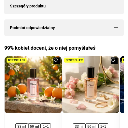
Szczegóły produktu
Podmiot odpowiedzialny
99% kobiet doceni, że o niej pomyślałeś
Dodaj
Dodaj
BESTSELLER
BESTSELLER
BE
do
do
ulubionych
ulubio
33 ml
50 ml
1+1
33 ml
50 ml
1+1