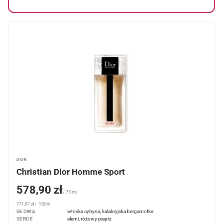
DIOR
Christian Dior Homme Sport
578,90 zł
/ 75 ml
771,87 zł / 100ml
GŁOWA
włoska cytryna, kalabryjska bergamotka
SERCE
elemi, różowy pieprz