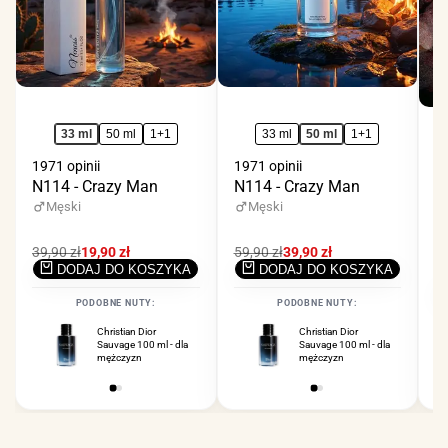
33 ml
50 ml
1+1
33 ml
50 ml
1+1
1971 opinii
1971 opinii
N114 - Crazy Man
N114 - Crazy Man
59
N
Męski
Męski
Cena
39,90 zł
Cena
19,90 zł
Cena
59,90 zł
Cena
39,90 zł
regularna
promocyjna
regularna
promocyjna
DODAJ DO KOSZYKA
DODAJ DO KOSZYKA
C
39
r
PODOBNE NUTY:
PODOBNE NUTY:
Christian Dior
Ferrari Scuderia Black
Christian Dior
Sauvage 100 ml - dla
125 ml - dla
Sauvage 100 ml - dla
mężczyzn
mężczyzn
mężczyzn