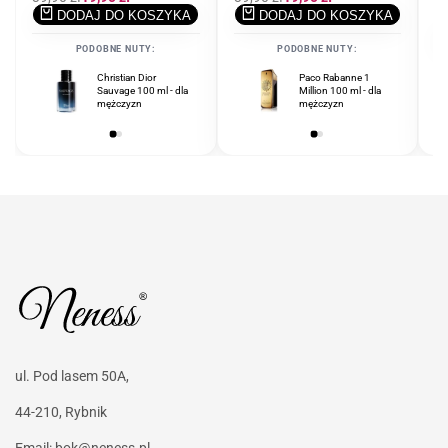
regularna
promocyjna
regularna
promocyjna
DODAJ DO KOSZYKA
DODAJ DO KOSZYKA
C
39
r
PODOBNE NUTY:
PODOBNE NUTY:
Christian Dior
Ferrari Scuderia Black
Paco Rabanne 1
Sauvage 100 ml - dla
125 ml - dla
Million 100 ml - dla
mężczyzn
mężczyzn
mężczyzn
ul. Pod lasem 50A,
44-210, Rybnik
Email:
bok@neness.pl