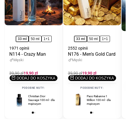
33 ml
50 ml
1+1
33 ml
50 ml
1+1
1971 opinii
2552 opinii
N114 - Crazy Man
N176 - Men's Gold Card
12
N
Męski
Męski
Cena
39,90 zł
Cena
19,90 zł
Cena
39,90 zł
Cena
19,90 zł
regularna
promocyjna
regularna
promocyjna
DODAJ DO KOSZYKA
DODAJ DO KOSZYKA
C
39
r
PODOBNE NUTY:
PODOBNE NUTY:
Christian Dior
Ferrari Scuderia Black
Paco Rabanne 1
Sauvage 100 ml - dla
125 ml - dla
Million 100 ml - dla
mężczyzn
mężczyzn
mężczyzn