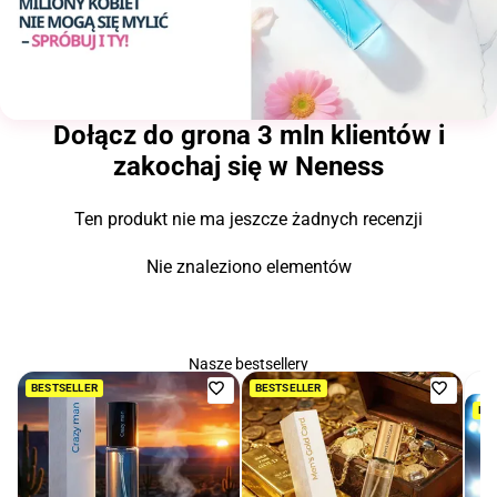
Dołącz do grona 3 mln klientów i
zakochaj się w Neness
Ten produkt nie ma jeszcze żadnych recenzji
Nie znaleziono elementów
Nasze bestsellery
Dodaj
Dodaj
BESTSELLER
BESTSELLER
BE
do
do
ulubionych
ulubio