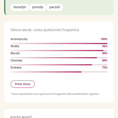
bursztyn
porosty
paczuli
Główne akordy - oceny społeczności Fragrantica
Aromatyczny
100%
Wodny
96%
Morski
89%
Ozonowy
84%
Drzewny
73%
Cytrusowy
66%
Pokaż więcej
Świeży korzenny
55%
Słony
54%
* Dane na podstawie ocen społeczności Fragrantica dla David Beckham Signature
Mszany
52%
Ziemisty
50%
KIEDY NOSIĆ