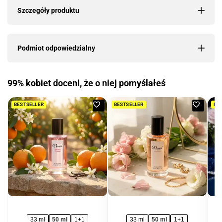
Szczegóły produktu
Podmiot odpowiedzialny
99% kobiet doceni, że o niej pomyślałeś
Dodaj
Dodaj
BESTSELLER
BESTSELLER
BE
do
do
ulubionych
ulubio
33 ml
50 ml
1+1
33 ml
50 ml
1+1