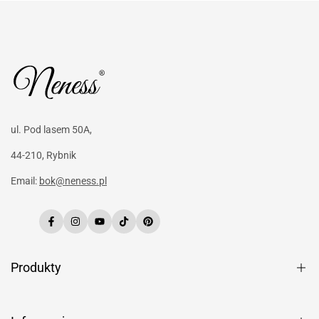
ul. Pod lasem 50A,
44-210, Rybnik
Email:
bok@neness.pl
Facebook
Instagram
YouTube
TikTok
Pinterest
Produkty
Perfumy
Perfumetki