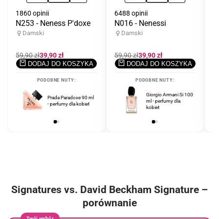
1860 opinii
6488 opinii
33
N253 - Neness P'doxe
N016 - Nenessi
N
Damski
Damski
Cena
59,90 zł
Cena
39,90 zł
Cena
59,90 zł
Cena
39,90 zł
C
59
regularna
promocyjna
regularna
promocyjna
r
DODAJ DO KOSZYKA
DODAJ DO KOSZYKA
PODOBNE NUTY:
PODOBNE NUTY:
Erba Pura Sospiro
Giorgio Armani Si 100
Prada Paradoxe 90 ml
Perfumes 100 ml
ml - perfumy dla
- perfumy dla kobiet
unisex - perfumy
kobiet
unisex
Signatures vs. David Beckham Signature –
porównanie
Twój wybór