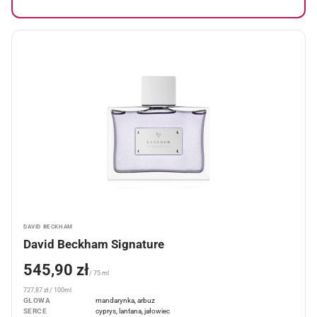
DAVID BECKHAM
David Beckham Signature
545,90 zł
/ 75 ml
727,87 zł / 100ml
GŁOWA
mandarynka, arbuz
SERCE
cyprys, lantana, jałowiec