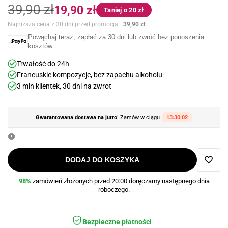
Cena
Cena
39,90 zł
19,90 zł
Taniej o 20 zł
regularna
promocyjna
Najniższa cena z 30 dni przed promocją:
39,90 zł
Powąchaj teraz, zapłać za 30 dni lub zwróć bez ponoszenia
kosztów
Trwałość do 24h
Francuskie kompozycje, bez zapachu alkoholu
3 mln klientek, 30 dni na zwrot
Gwarantowana dostawa na jutro
! Zamów w ciągu
13:30:01
DODAJ DO KOSZYKA
Dodaj
98%
zamówień złożonych przed 20:00 doręczamy następnego dnia
roboczego.
do
ulubi
Bezpieczne płatności