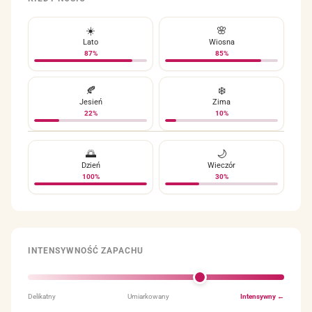
☀️
🌸
Lato
Wiosna
87%
85%
🍂
❄️
Jesień
Zima
22%
10%
🌅
🌙
Dzień
Wieczór
100%
30%
INTENSYWNOŚĆ ZAPACHU
Delikatny
Umiarkowany
Intensywny ←