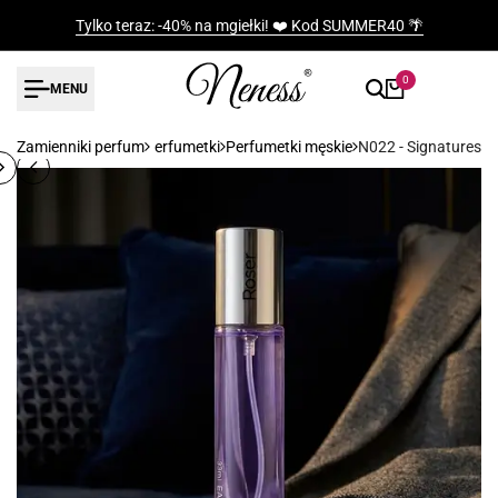
Przejdź
Tylko teraz: -40% na mgiełki! ❤️ Kod SUMMER40 🌴
do
treści
0
MENU
Zamienniki perfum
Perfumetki
Perfumetki męskie
N022 - Signatures