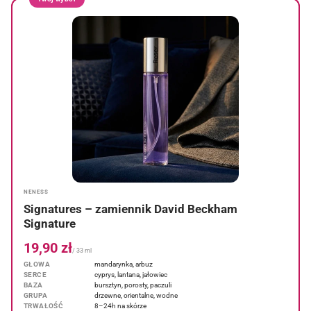
NENESS
Signatures – zamiennik David Beckham
Signature
19,90 zł
/ 33 ml
GŁOWA
mandarynka, arbuz
SERCE
cyprys, lantana, jałowiec
BAZA
bursztyn, porosty, paczuli
GRUPA
drzewne, orientalne, wodne
TRWAŁOŚĆ
8–24h na skórze