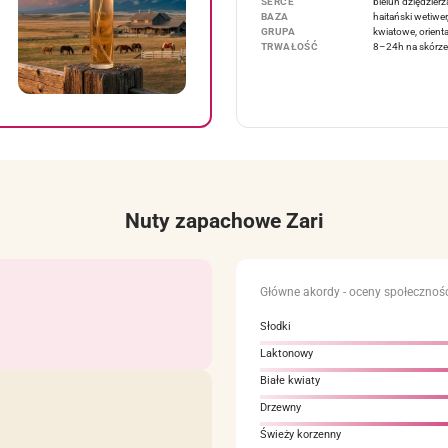
SERCE
bieluń dziędzier
BAZA
haitański wetiwer
GRUPA
kwiatowe, orienta
TRWAŁOŚĆ
8–24h na skórze
Nuty zapachowe Zari
Główne akordy - oceny społecznośc
Słodki
Laktonowy
Białe kwiaty
Drzewny
Świeży korzenny