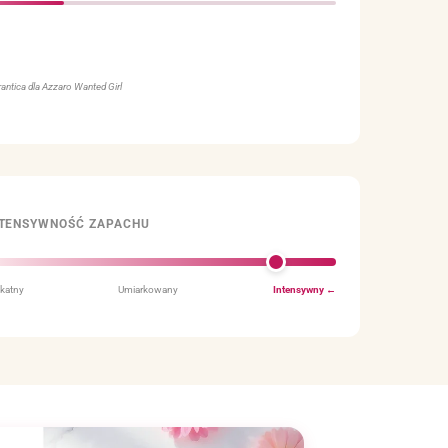
46%
45%
antica dla Azzaro Wanted Girl
NTENSYWNOŚĆ ZAPACHU
ikatny
Umiarkowany
Intensywny ←