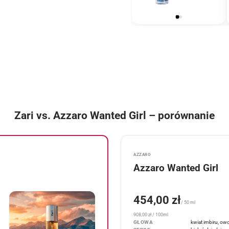
100 ml - dla
mężczyzn
Zari vs. Azzaro Wanted Girl – porównanie
AZZARO
Azzaro Wanted Girl
454,00 zł
/ 50 ml
908,00 zł / 100ml
GŁOWA
kwiat imbiru, ow