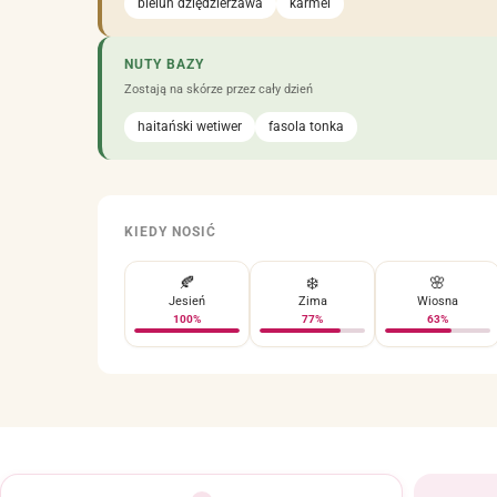
bieluń dziędzierzawa
karmel
NUTY BAZY
Zostają na skórze przez cały dzień
haitański wetiwer
fasola tonka
KIEDY NOSIĆ
🍂
❄️
🌸
Jesień
Zima
Wiosna
100%
77%
63%