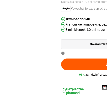
regularna
promoc
Najniższa cena z 30 dni przed pro
Powąchaj teraz, zapłać z
Trwałość do 24h
Francuskie kompozycje, bez
3 mln klientek, 30 dni na zw
Gwarantowan
98%
zamówień złożo
Bezpieczne
płatności