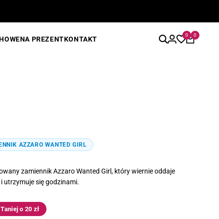
0
0
CHOWE
NA PREZENT
KONTAKT
ENNIK AZZARO WANTED GIRL
cowany zamiennik Azzaro Wanted Girl, który wiernie oddaje
i utrzymuje się godzinami.
Taniej o 20 zł