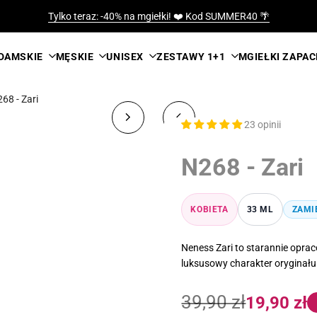
Tylko teraz: -40% na mgiełki! ❤️ Kod SUMMER40 🌴
DAMSKIE
MĘSKIE
UNISEX
ZESTAWY 1+1
MGIEŁKI ZAPA
68 - Zari
23 opinii
N268 - Zari
KOBIETA
33 ML
ZAMI
Neness Zari to starannie opra
luksusowy charakter oryginału 
Cena
Cena
39,90 zł
19,90 zł