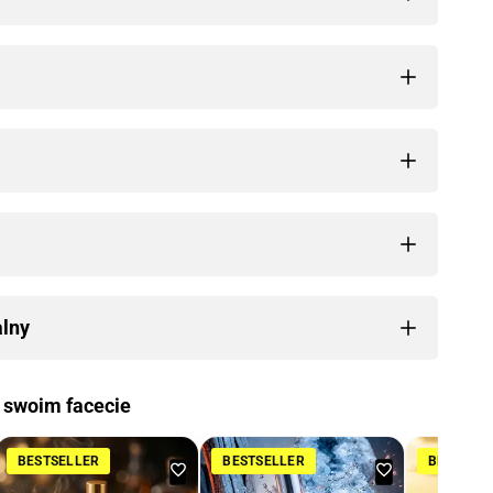
alny
 swoim facecie
BESTSELLER
BESTSELLER
BESTSEL
daj
Dodaj
Dodaj