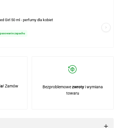
d Girl 50 ml - perfumy dla kobiet
opasowanie zapachu
ia
! Zamów
Bezproblemowe
zwroty
i wymiana
towaru