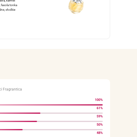
zawa, karmel
, fasola tonka
lne, słodkie
i Fragrantica
100%
61%
59%
50%
48%