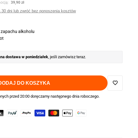
yjna
mocją:
39,90 zł
a 30 dni lub zwróć bez ponoszenia kosztów
 zapachu alkoholu
rot
a dostawa w poniedziałek
, jeśli zamówisz teraz.
DODAJ DO KOSZYKA
Dodaj
nych przed 20:00 doręczamy następnego dnia roboczego.
do
ulubionych