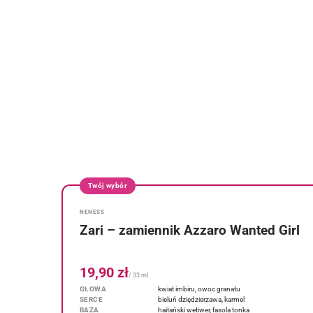
Twój wybór
NENESS
Zari – zamiennik Azzaro Wanted Girl
19,90 zł
/ 33 ml
GŁOWA
kwiat imbiru, owoc granatu
SERCE
bieluń dziędzierzawa, karmel
BAZA
haitański wetiwer, fasola tonka