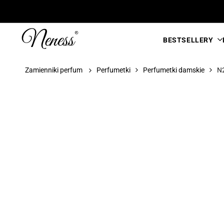
Przejdź
do
treści
BESTSELLERY
Zamienniki perfum
Perfumetki
Perfumetki damskie
N2