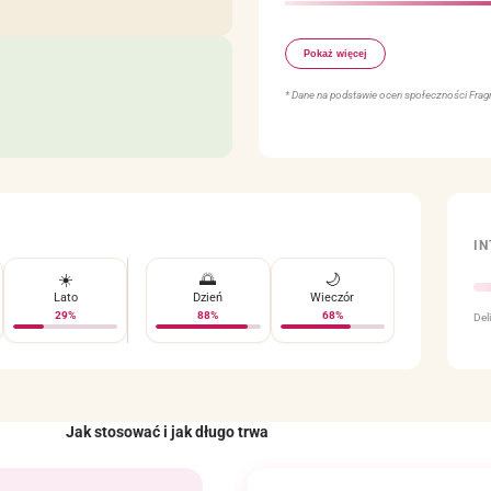
Waniliowy
Pokaż więcej
Karmelowy
* Dane na podstawie ocen społeczności Fragr
I
☀️
🌅
🌙
Lato
Dzień
Wieczór
29%
88%
68%
Del
Jak stosować i jak długo trwa