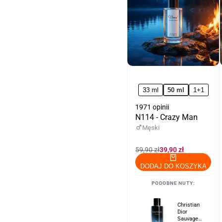
do
ul
33 ml
50 ml
1+1
1971 opinii
N114 - Crazy Man
Męski
Cena
59,90 zł
Cena
39,90 zł
regularna
promocyjna
DODAJ DO KOSZYKA
PODOBNE NUTY:
Christian
Dior
Sauvage